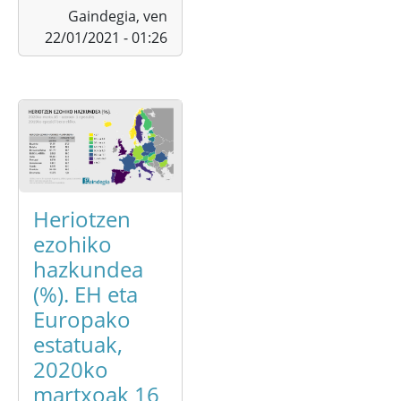
Gaindegia,
ven
22/01/2021 - 01:26
Heriotzen
ezohiko
hazkundea
(%). EH eta
Europako
estatuak,
2020ko
martxoak 16