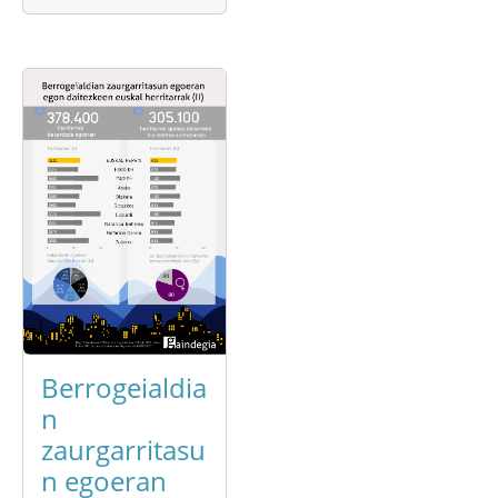
Berrogeialdia
n
zaurgarritasu
n egoeran