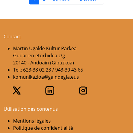
Contact
Martin Ugalde Kultur Parkea
Gudarien etorbidea z/g
20140 - Andoain (Gipuzkoa)
Tel.: 623-38 02 23 / 943-30 43 65
komunikazioa@gaindegia.eus
Utilisation des contenus
Mentions légales
Politique de confidentialité