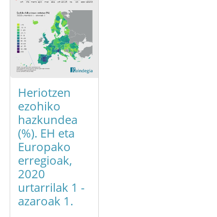
Heriotzen
ezohiko
hazkundea
(%). EH eta
Europako
erregioak,
2020
urtarrilak 1 -
azaroak 1.