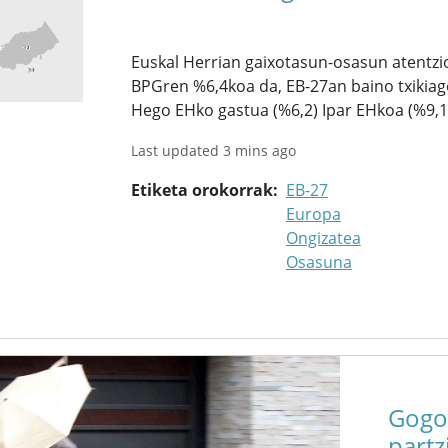
Euskal Herrian gaixotasun-osasun atentzi
BPGren %6,4koa da, EB-27an baino txikiago
Hego EHko gastua (%6,2) Ipar EHkoa (%9,
Last updated 3 mins ago
Etiketa orokorrak
EB-27
Europa
Ongizatea
Osasuna
Gogoz
partz