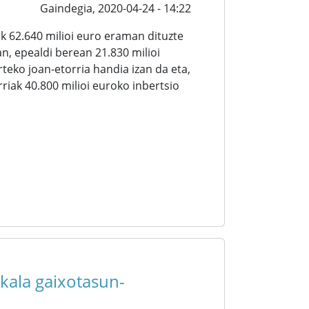
Gaindegia,
2020-04-24 - 14:22
ik 62.640 milioi euro eraman dituzte
an, epealdi berean 21.830 milioi
teko joan-etorria handia izan da eta,
riak 40.800 milioi euroko inbertsio
kala gaixotasun-