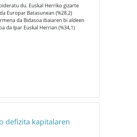
ideratu du. Euskal Herriko gizarte
 da Europar Batasunean (%28,2)
armena da Bidasoa ibaiaren bi aldeen
oa da Ipar Euskal Herrian (%34,1)
 defizita kapitalaren