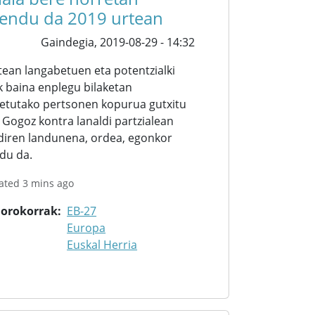
endu da 2019 urtean
Gaindegia,
2019-08-29 - 14:32
tean langabetuen eta potentzialki
k baina enplegu bilaketan
etutako pertsonen kopurua gutxitu
 Gogoz kontra lanaldi partzialean
 diren landunena, ordea, egonkor
du da.
ated 3 mins ago
 orokorrak
EB-27
Europa
Euskal Herria