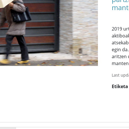
mant
2019 ur
aktiboa
atsekab
egin da.
aritzen
manten
Last upd
Etiketa