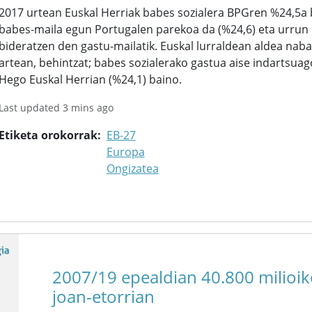
2017 urtean Euskal Herriak babes sozialera BPGren %24,5a b
babes-maila egun Portugalen parekoa da (%24,6) eta urrun
bideratzen den gastu-mailatik. Euskal lurraldean aldea nab
artean, behintzat; babes sozialerako gastua aise indartsuag
Hego Euskal Herrian (%24,1) baino.
Last updated 3 mins ago
Etiketa orokorrak
EB-27
Europa
Ongizatea
2007/19 epealdian 40.800 milioiko
joan-etorrian