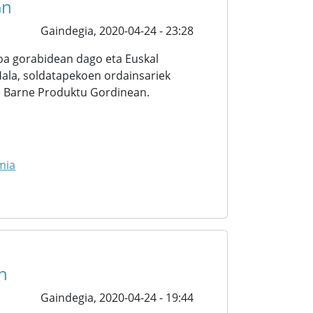
Gn
Gaindegia,
2020-04-24 - 23:28
oa gorabidean dago eta Euskal
Hala, soldatapekoen ordainsariek
te Barne Produktu Gordinean.
mia
n
Gaindegia,
2020-04-24 - 19:44