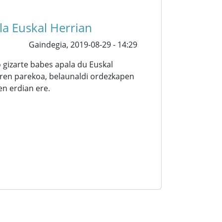
la Euskal Herrian
Gaindegia,
2019-08-29 - 14:29
 gizarte babes apala du Euskal
aren parekoa, belaunaldi ordezkapen
en erdian ere.