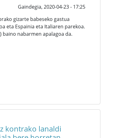
Gaindegia,
2020-04-23 - 17:25
orako gizarte babeseko gastua
a eta Espainia eta Italiaren parekoa.
1) baino nabarmen apalagoa da.
 kontrako lanaldi
iala bere horretan