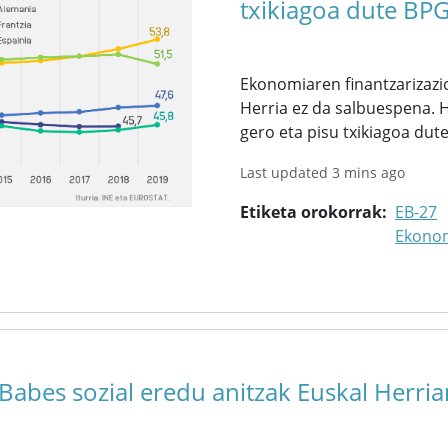
txikiagoa dute BP
Ekonomiaren finantzarizazi
Herria ez da salbuespena. 
gero eta pisu txikiagoa du
Last updated 3 mins ago
Etiketa orokorrak
EB-27
Ekono
Babes sozial eredu anitzak Euskal Herria