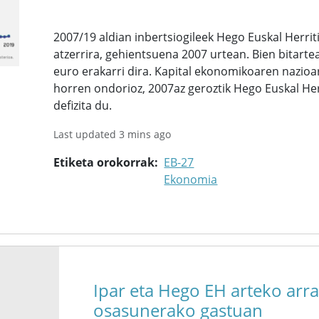
2007/19 aldian inbertsiogileek Hego Euskal Herrit
atzerrira, gehientsuena 2007 urtean. Bien bitarte
euro erakarri dira. Kapital ekonomikoaren nazioar
horren ondorioz, 2007az geroztik Hego Euskal Her
defizita du.
Last updated 3 mins ago
Etiketa orokorrak
EB-27
Ekonomia
Ipar eta Hego EH arteko arra
osasunerako gastuan