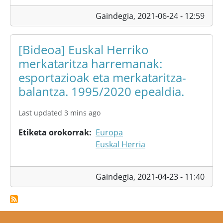
Gaindegia,
2021-06-24 - 12:59
[Bideoa] Euskal Herriko
merkataritza harremanak:
esportazioak eta merkataritza-
balantza. 1995/2020 epealdia.
Last updated 3 mins ago
Etiketa orokorrak
Europa
Euskal Herria
Gaindegia,
2021-04-23 - 11:40