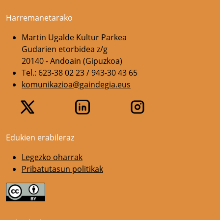
Harremanetarako
Martin Ugalde Kultur Parkea
Gudarien etorbidea z/g
20140 - Andoain (Gipuzkoa)
Tel.: 623-38 02 23 / 943-30 43 65
komunikazioa@gaindegia.eus
Edukien erabileraz
Legezko oharrak
Pribatutasun politikak