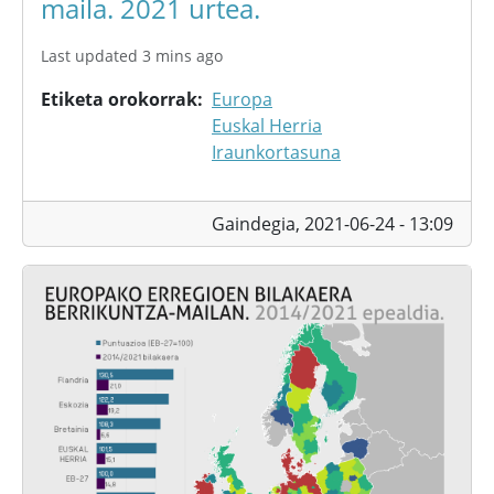
maila. 2021 urtea.
Last updated 3 mins ago
Etiketa orokorrak
Europa
Euskal Herria
Iraunkortasuna
Gaindegia,
2021-06-24 - 13:09