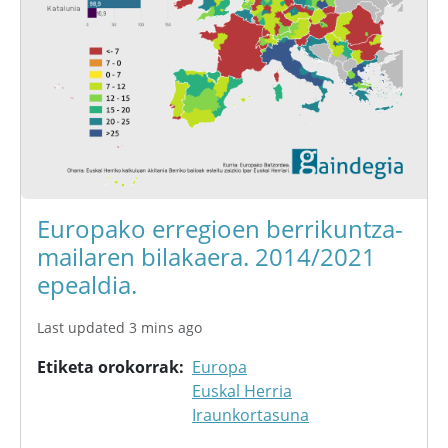
Europako erregioen berrikuntza-
mailaren bilakaera. 2014/2021
epealdia.
Last updated 3 mins ago
Etiketa orokorrak
Europa
Euskal Herria
Iraunkortasuna