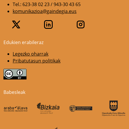
Tel.: 623-38 02 23 / 943-30 43 65
komunikazioa@gaindegia.eus
Edukien erabileraz
Legezko oharrak
Pribatutasun politikak
Babesleak