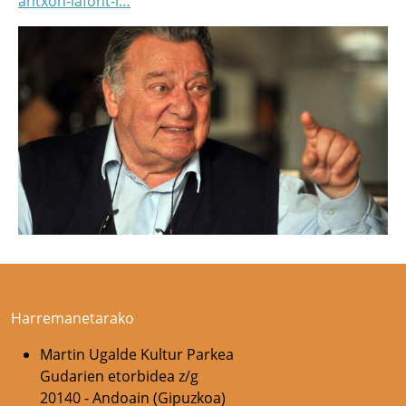
antxon-lafont-i…
Harremanetarako
Martin Ugalde Kultur Parkea
Gudarien etorbidea z/g
20140 - Andoain (Gipuzkoa)