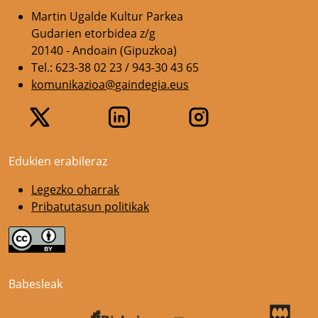
Martin Ugalde Kultur Parkea
Gudarien etorbidea z/g
20140 - Andoain (Gipuzkoa)
Tel.: 623-38 02 23 / 943-30 43 65
komunikazioa@gaindegia.eus
Edukien erabileraz
Legezko oharrak
Pribatutasun politikak
Babesleak