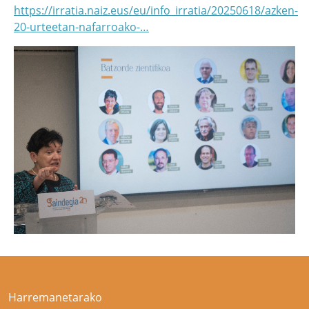
https://irratia.naiz.eus/eu/info_irratia/20250618/azken-
20-urteetan-nafarroako-…
Harremanetarako