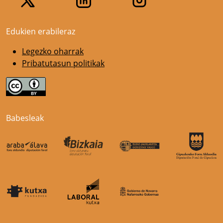
Edukien erabileraz
Legezko oharrak
Pribatutasun politikak
Babesleak