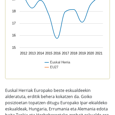
18
17
16
15
2012
2013
2014
2015
2016
2017
2018
2019
2020
2021
Euskal Herria
EU27
End of interactive chart.
Euskal Herriak Europako beste eskualdeekin
alderatuta, erditik behera kokatzen da. Goiko
posizioetan topatzen ditugu Europako Ipar-ekialdeko
eskualdeak, Hungaria, Errumania eta Alemania edota