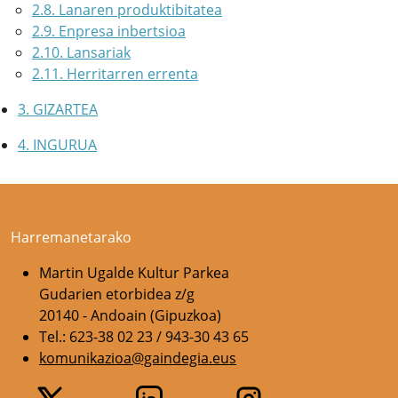
2.8. Lanaren produktibitatea
2.9. Enpresa inbertsioa
2.10. Lansariak
2.11. Herritarren errenta
3. GIZARTEA
4. INGURUA
Harremanetarako
Martin Ugalde Kultur Parkea
Gudarien etorbidea z/g
20140 - Andoain (Gipuzkoa)
Tel.: 623-38 02 23 / 943-30 43 65
komunikazioa@gaindegia.eus