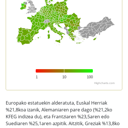
1
10
100
Highcharts.com
End of interactive chart.
Europako estatuekin alderatuta, Euskal Herriak
%21,8koa izanik, Alemaniaren pare dago (%21,2ko
KFEG indizea du), eta Frantziaren %23,5aren edo
Suediaren %25,1aren azpitik. Aitzitik, Greziak %13,8ko