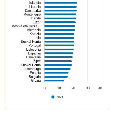
Islandia
Lituania
Danimarka
Montenegro
Irlanda
EB27
Bosnia eta Herze…
Alemania
Kroazia
Italia
Euskal Herria
Portugal
Eslovenia
Espainia
Eslovakia
Zipre
Euskal Herria
Luxenburgo
Polonia
Bulgaria
Grezia
0
10
20
30
40
2021
End of interactive chart.