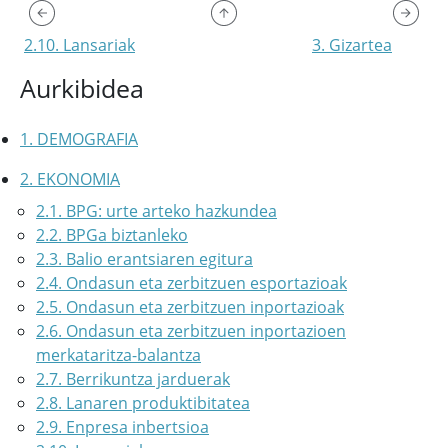
2.10. Lansariak
3. Gizartea
Aurkibidea
1. DEMOGRAFIA
2. EKONOMIA
2.1. BPG: urte arteko hazkundea
2.2. BPGa biztanleko
2.3. Balio erantsiaren egitura
2.4. Ondasun eta zerbitzuen esportazioak
2.5. Ondasun eta zerbitzuen inportazioak
2.6. Ondasun eta zerbitzuen inportazioen
merkataritza-balantza
2.7. Berrikuntza jarduerak
2.8. Lanaren produktibitatea
2.9. Enpresa inbertsioa