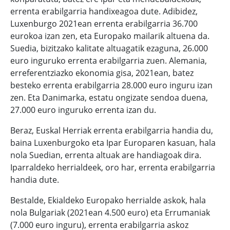
errenta erabilgarria handixeagoa dute. Adibidez,
Luxenburgo 2021ean errenta erabilgarria 36.700
eurokoa izan zen, eta Europako mailarik altuena da.
Suedia, bizitzako kalitate altuagatik ezaguna, 26.000
euro inguruko errenta erabilgarria zuen. Alemania,
erreferentziazko ekonomia gisa, 2021ean, batez
besteko errenta erabilgarria 28.000 euro inguru izan
zen. Eta Danimarka, estatu ongizate sendoa duena,
27.000 euro inguruko errenta izan du.
Beraz, Euskal Herriak errenta erabilgarria handia du,
baina Luxenburgoko eta Ipar Europaren kasuan, hala
nola Suedian, errenta altuak are handiagoak dira.
Iparraldeko herrialdeek, oro har, errenta erabilgarria
handia dute.
Bestalde, Ekialdeko Europako herrialde askok, hala
nola Bulgariak (2021ean 4.500 euro) eta Errumaniak
(7.000 euro inguru), errenta erabilgarria askoz