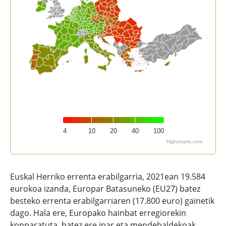
4
10
20
40
100
Highcharts.com
End of interactive chart.
Euskal Herriko errenta erabilgarria, 2021ean 19.584
eurokoa izanda, Europar Batasuneko (EU27) batez
besteko errenta erabilgarriaren (17.800 euro) gainetik
dago. Hala ere, Europako hainbat erregiorekin
konparatuta, batez ere ipar eta mendebaldekoak,