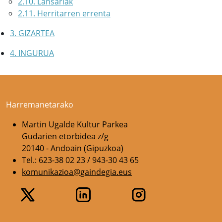
2.10. Lansariak
2.11. Herritarren errenta
3. GIZARTEA
4. INGURUA
Harremanetarako
Martin Ugalde Kultur Parkea
Gudarien etorbidea z/g
20140 - Andoain (Gipuzkoa)
Tel.: 623-38 02 23 / 943-30 43 65
komunikazioa@gaindegia.eus