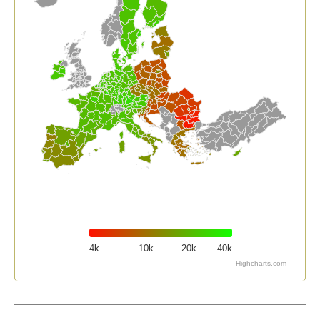
4k
10k
20k
40k
Highcharts.com
End of interactive chart.