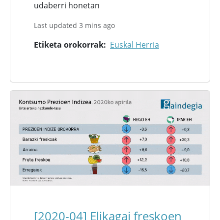
udaberri honetan
Last updated 3 mins ago
Etiketa orokorrak
Euskal Herria
[2020-04] Elikagai freskoen