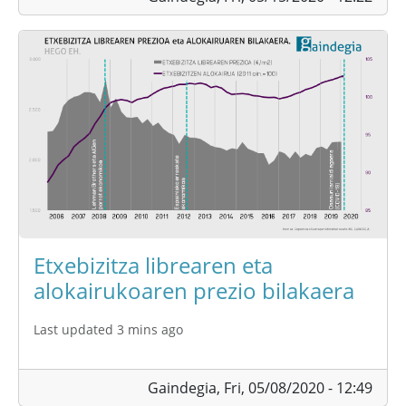
Etxebizitza librearen eta
alokairukoaren prezio bilakaera
Last updated 3 mins ago
Gaindegia,
Fri, 05/08/2020 - 12:49