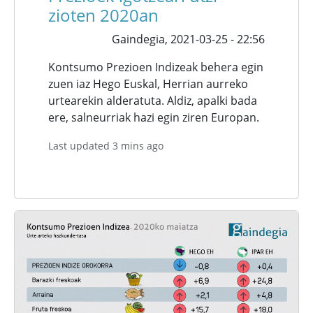
zioten 2020an
Gaindegia,
2021-03-25 - 22:56
Kontsumo Prezioen Indizeak behera egin
zuen iaz Hego Euskal, Herrian aurreko
urtearekin alderatuta. Aldiz, apalki bada
ere, salneurriak hazi egin ziren Europan.
Last updated 3 mins ago