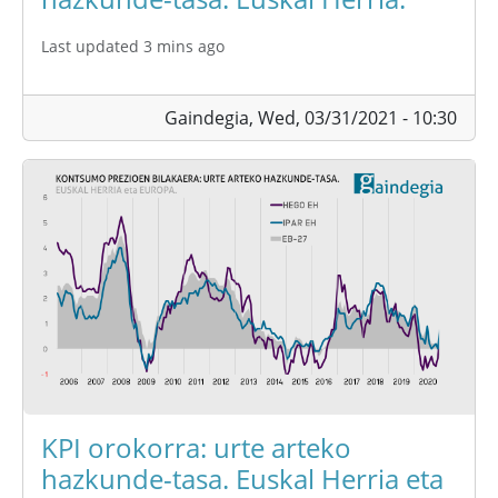
Last updated 3 mins ago
Gaindegia,
Wed, 03/31/2021 - 10:30
KPI orokorra: urte arteko
hazkunde-tasa. Euskal Herria eta