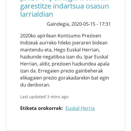
garestitze indartsua osasun
larrialdian
Gaindegia,
2020-05-15 - 17:31
2020ko apirilean Kontsumo Prezioen
Indizeak aurreko hileko joeraren bidean
mantendu eta, Hego Euskal Herrian,
hazkunde negatiboa izan du. Ipar Euskal
Herrian, aldiz, prezioen hazkundea apala
izan da. Erregaien prezio gainbeherak
elikagaien prezio gorakadarekin bat egin
du denboran.
Last updated 3 mins ago
Etiketa orokorrak
Euskal Herria