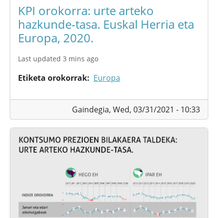
KPI orokorra: urte arteko
hazkunde-tasa. Euskal Herria eta
Europa, 2020.
Last updated 3 mins ago
Etiketa orokorrak
Europa
Gaindegia,
Wed, 03/31/2021 - 10:33