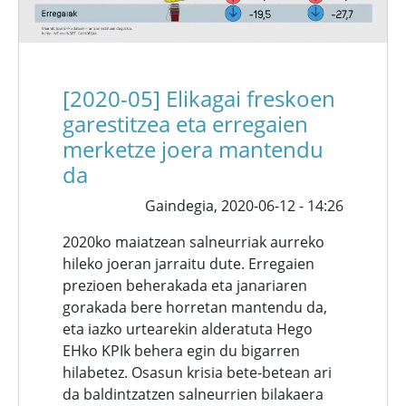
[2020-05] Elikagai freskoen
garestitzea eta erregaien
merketze joera mantendu
da
Gaindegia,
2020-06-12 - 14:26
2020ko maiatzean salneurriak aurreko
hileko joeran jarraitu dute. Erregaien
prezioen beherakada eta janariaren
gorakada bere horretan mantendu da,
eta iazko urtearekin alderatuta Hego
EHko KPIk behera egin du bigarren
hilabetez. Osasun krisia bete-betean ari
da baldintzatzen salneurrien bilakaera