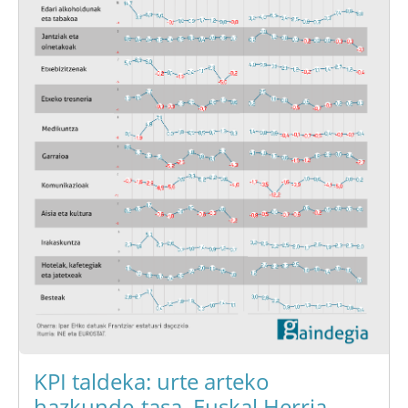
KPI taldeka: urte arteko
hazkunde-tasa. Euskal Herria.