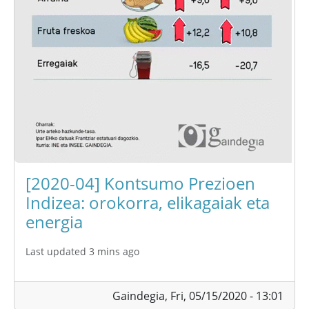
[2020-04] Kontsumo Prezioen
Indizea: orokorra, elikagaiak eta
energia
Last updated 3 mins ago
Gaindegia,
Fri, 05/15/2020 - 13:01