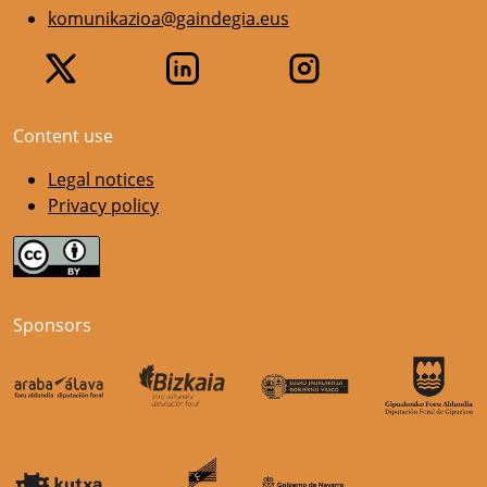
komunikazioa@gaindegia.eus
Content use
Legal notices
Privacy policy
Sponsors