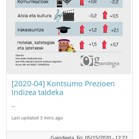
[2020-04] Kontsumo Prezioen
Indizea taldeka
...
Last updated 3 mins ago
Gaindegia,
Fri, 05/15/2020 - 12:22