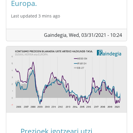
Europa.
Last updated 3 mins ago
Gaindegia,
Wed, 03/31/2021 - 10:24
Prezioek igotzeari utzi