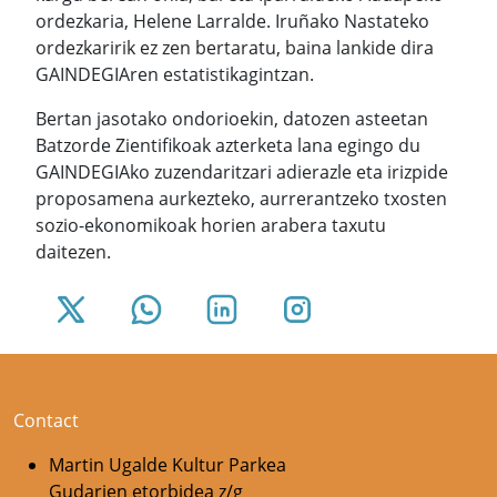
ordezkaria, Helene Larralde. Iruñako Nastateko
ordezkaririk ez zen bertaratu, baina lankide dira
GAINDEGIAren estatistikagintzan.
Bertan jasotako ondorioekin, datozen asteetan
Batzorde Zientifikoak azterketa lana egingo du
GAINDEGIAko zuzendaritzari adierazle eta irizpide
proposamena aurkezteko, aurrerantzeko txosten
sozio-ekonomikoak horien arabera taxutu
daitezen.
Contact
Martin Ugalde Kultur Parkea
Gudarien etorbidea z/g