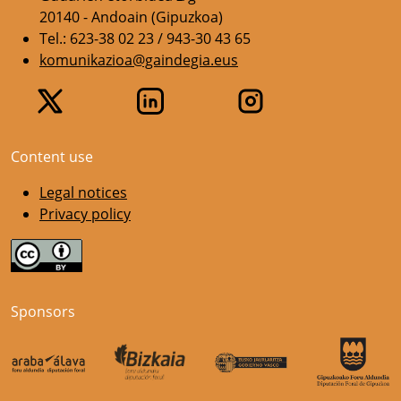
20140 - Andoain (Gipuzkoa)
Tel.: 623-38 02 23 / 943-30 43 65
komunikazioa@gaindegia.eus
Content use
Legal notices
Privacy policy
Sponsors