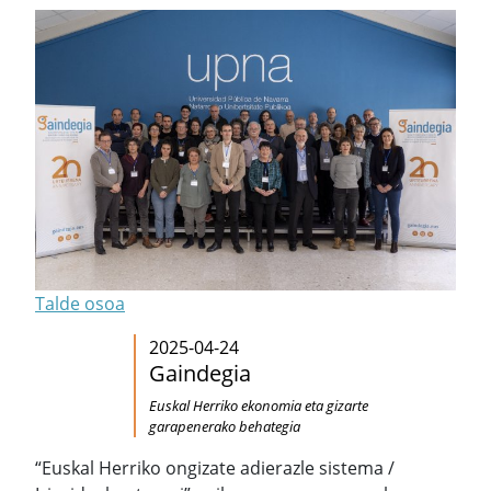
Talde osoa
2025-04-24
Gaindegia
Euskal Herriko ekonomia eta gizarte
garapenerako behategia
“Euskal Herriko ongizate adierazle sistema /