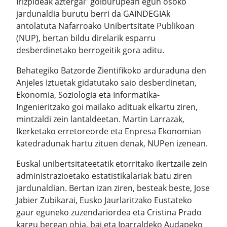
Irizpideak aztergai” goiburupean egun osoko
jardunaldia burutu berri da GAINDEGIAk
antolatuta Nafarroako Unibertsitate Publikoan
(NUP), bertan bildu direlarik esparru
desberdinetako berrogeitik gora aditu.
Behategiko Batzorde Zientifikoko arduraduna den
Anjeles Iztuetak gidatutako saio desberdinetan,
Ekonomia, Soziologia eta Informatika-
Ingenieritzako goi mailako adituak elkartu ziren,
mintzaldi zein lantaldeetan. Martin Larrazak,
Ikerketako erretoreorde eta Enpresa Ekonomian
katedradunak hartu zituen denak, NUPen izenean.
Euskal unibertsitateetatik etorritako ikertzaile zein
administrazioetako estatistikalariak batu ziren
jardunaldian. Bertan izan ziren, besteak beste, Jose
Jabier Zubikarai, Eusko Jaurlaritzako Eustateko
gaur eguneko zuzendariordea eta Cristina Prado
kargu berean ohia, bai eta Iparraldeko Audapeko