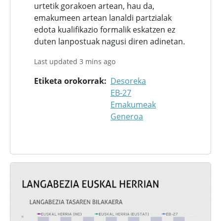
urtetik gorakoen artean, hau da,
emakumeen artean lanaldi partzialak
edota kualifikazio formalik eskatzen ez
duten lanpostuak nagusi diren adinetan.
Last updated 3 mins ago
Etiketa orokorrak
Desoreka
EB-27
Emakumeak
Generoa