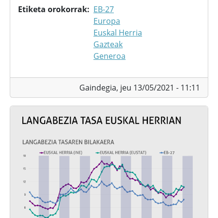
Etiketa orokorrak
EB-27
Europa
Euskal Herria
Gazteak
Generoa
Gaindegia,
jeu 13/05/2021 - 11:11