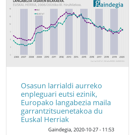
Osasun larrialdi aurreko
enpleguari eutsi ezinik,
Europako langabezia maila
garrantzitsuenetakoa du
Euskal Herriak
Gaindegia,
2020-10-27 - 11:53