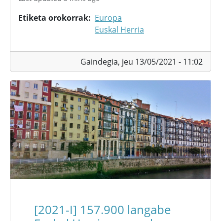
Etiketa orokorrak
Europa
Euskal Herria
Gaindegia,
jeu 13/05/2021 - 11:02
[2021-I] 157.900 langabe