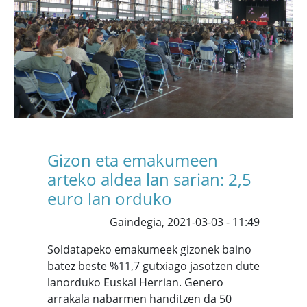
Gizon eta emakumeen
arteko aldea lan sarian: 2,5
euro lan orduko
Gaindegia,
2021-03-03 - 11:49
Soldatapeko emakumeek gizonek baino
batez beste %11,7 gutxiago jasotzen dute
lanorduko Euskal Herrian. Genero
arrakala nabarmen handitzen da 50