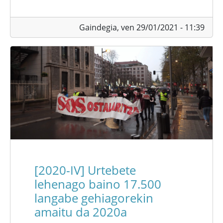
Gaindegia,
ven 29/01/2021 - 11:39
[2020-IV] Urtebete
lehenago baino 17.500
langabe gehiagorekin
amaitu da 2020a