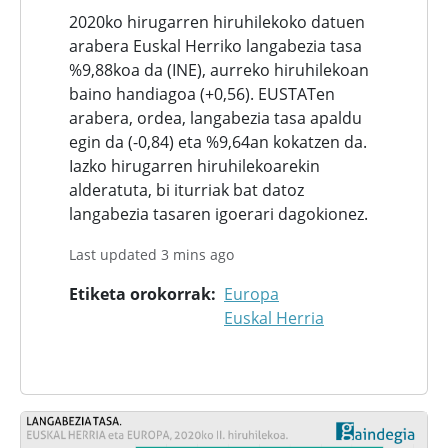
2020ko hirugarren hiruhilekoko datuen
arabera Euskal Herriko langabezia tasa
%9,88koa da (INE), aurreko hiruhilekoan
baino handiagoa (+0,56). EUSTATen
arabera, ordea, langabezia tasa apaldu
egin da (-0,84) eta %9,64an kokatzen da.
Iazko hirugarren hiruhilekoarekin
alderatuta, bi iturriak bat datoz
langabezia tasaren igoerari dagokionez.
Last updated 3 mins ago
Etiketa orokorrak
Europa
Euskal Herria