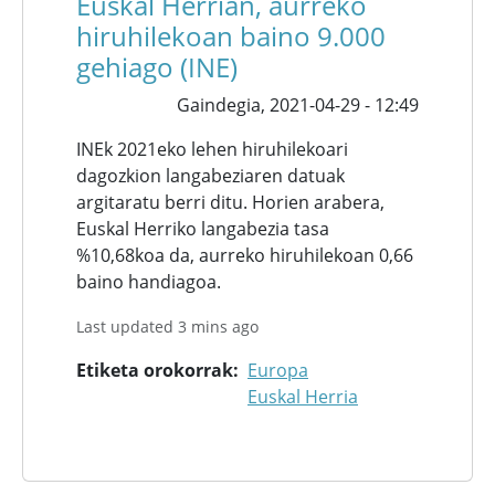
Euskal Herrian, aurreko
hiruhilekoan baino 9.000
gehiago (INE)
Gaindegia,
2021-04-29 - 12:49
INEk 2021eko lehen hiruhilekoari
dagozkion langabeziaren datuak
argitaratu berri ditu. Horien arabera,
Euskal Herriko langabezia tasa
%10,68koa da, aurreko hiruhilekoan 0,66
baino handiagoa.
Last updated 3 mins ago
Etiketa orokorrak
Europa
Euskal Herria