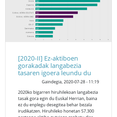
[2020-II] Ez-aktiboen
gorakadak langabezia
tasaren igoera leundu du
Gaindegia,
2020-07-28 - 11:19
2020ko bigarren hiruhilekoan langabezia
tasak gora egin du Euskal Herrian, baina
ez du enplegu desegitea behar bezala
irudikatzen. Hiruhileko honetan 57.300