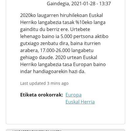
Gaindegia,
2021-01-28 - 13:37
2020ko laugarren hiruhilekoan Euskal
Herriko langabezia tasak %10eko langa
gainditu du berriz ere. Urtebete
lehenago baino ia 5.000 pertsona aktibo
gutxiago zenbatu dira, baina iturrien
arabera, 17.000-26.000 langabetu
gehiago daude. 2020 urtean Euskal
Herriko langabezia tasa Europan baino
indar handiagoarekin hazi da.
Last updated 3 mins ago
Etiketa orokorrak
Europa
Euskal Herria