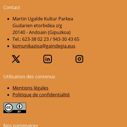
Contact
Martin Ugalde Kultur Parkea
Gudarien etorbidea z/g
20140 - Andoain (Gipuzkoa)
Tel.: 623-38 02 23 / 943-30 43 65
komunikazioa@gaindegia.eus
Utilisation des contenus
Mentions légales
Politique de confidentialité
Nos partenaires