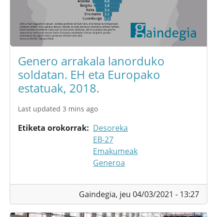
Genero arrakala lanorduko
soldatan. EH eta Europako
estatuak, 2018.
Last updated 3 mins ago
Etiketa orokorrak
Desoreka
EB-27
Emakumeak
Generoa
Gaindegia,
jeu 04/03/2021 - 13:27