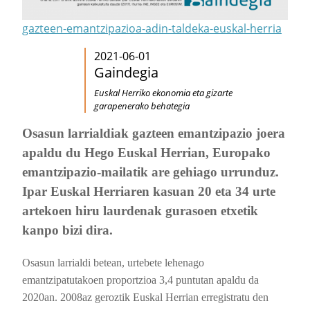
gazteen-emantzipazioa-adin-taldeka-euskal-herria
2021-06-01
Gaindegia
Euskal Herriko ekonomia eta gizarte
garapenerako behategia
Osasun larrialdiak gazteen emantzipazio joera
apaldu du Hego Euskal Herrian, Europako
emantzipazio-mailatik are gehiago urrunduz.
Ipar Euskal Herriaren kasuan 20 eta 34 urte
artekoen hiru laurdenak gurasoen etxetik
kanpo bizi dira.
Osasun larrialdi betean, urtebete lehenago
emantzipatutakoen proportzioa 3,4 puntutan apaldu da
2020an. 2008az geroztik Euskal Herrian erregistratu den