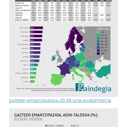
gazteen-emantzipazioa-20-34-urte-euskal-herria