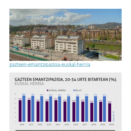
gazteen-emantzipazioa-euskal-herria