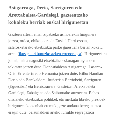
Astigarraga, Derio, Sarriguren edo
Aretxabaleta-Gardelegi, gazteentzako
kokaleku berriak euskal hiriguneetan
Gazteen artean emantzipatzeko asmoarekin hirigunera
jotzea, ordea, ohiko joera da Euskal Herri osoan,
salerosketarako etxebizitza parke garestiena bertan kokatu
arren (
ikus gaiari buruzko azken erreportajea
). Hiriguneetara
jo bai, baina nagusiki etxebizitza eskuragarriagoa den
tokietara jotzen dute. Donostialdean Astigarraga, Lasarte-
Oria, Errenteria edo Hernanira jotzen dute; Bilbo Handian
Derio edo Barakaldora; Iruñerrian Berriobeiti, Sarriguren
(Eguesibar) eta Berriozarrera; Gasteizen Aretxabaleta-
Gardelegi, Zabalgana edo Salburuako auzoetara. Babes
ofizialeko etxebizitza politikek eta merkatu libreko prezioek
hiriguneetako zenbait eremuk gazte andana bereganatzea
eragin dute, belaunaldien arteko lurralde segregazioa