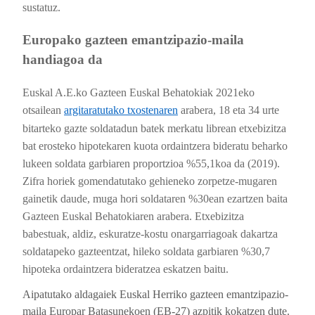
sustatuz.
Europako gazteen emantzipazio-maila
handiagoa da
Euskal A.E.ko Gazteen Euskal Behatokiak 2021eko
otsailean
argitaratutako txostenaren
arabera, 18 eta 34 urte
bitarteko gazte soldatadun batek merkatu librean etxebizitza
bat erosteko hipotekaren kuota ordaintzera bideratu beharko
lukeen soldata garbiaren proportzioa %55,1koa da (2019).
Zifra horiek gomendatutako gehieneko zorpetze-mugaren
gainetik daude, muga hori soldataren %30ean ezartzen baita
Gazteen Euskal Behatokiaren arabera. Etxebizitza
babestuak, aldiz, eskuratze-kostu onargarriagoak dakartza
soldatapeko gazteentzat, hileko soldata garbiaren %30,7
hipoteka ordaintzera bideratzea eskatzen baitu.
Aipatutako aldagaiek Euskal Herriko gazteen emantzipazio-
maila Europar Batasunekoen (EB-27) azpitik kokatzen dute.