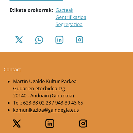
Etiketa orokorrak
Gazteak
Gentrifikazioa
Segregazioa
Contact
Martin Ugalde Kultur Parkea
Gudarien etorbidea z/g
20140 - Andoain (Gipuzkoa)
Tel.: 623-38 02 23 / 943-30 43 65
komunikazioa@gaindegia.eus