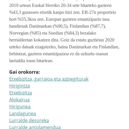
2019 urtean Euskal Herriko 20-34 urte bitarteko gazteen
%43,3 gurasoen etxetik kanpo bizi zen. EB-27n proportzio
hori %55,3koa zen. Europan gazteen emantzipazio tasa
handienak Danimarkan (%90,5), Finlandian (%87,7),
Norvegian (%85) eta Suedian (%84,3) bezalako
herrialdeetan kokatzen dira. Goiz da estatu guztietan 2020
urteko datuak ezagutzeko, baina Danimarkan eta Finlandian,
behintzat, gazteen emantzipazioa ez da uzkurtu osasun
larrialdia iraun bitartean.
Gai orokorra
Etxebizitza, garraioa eta azpiegiturak
Hirigintza
Etxebizitza
Alokairua
Hirigunea
Landagunea
Lurralde desoreka
Lurralde antolamendua