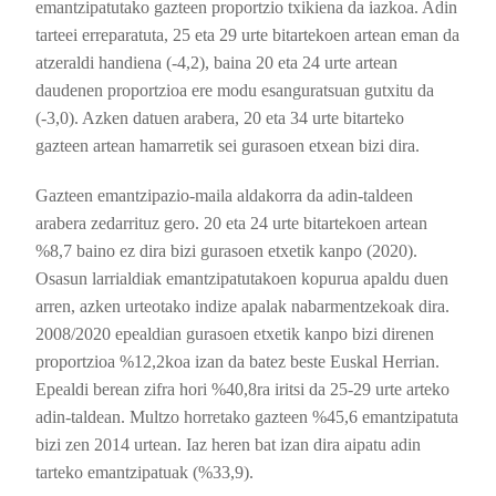
emantzipatutako gazteen proportzio txikiena da iazkoa. Adin
tarteei erreparatuta, 25 eta 29 urte bitartekoen artean eman da
atzeraldi handiena (-4,2), baina 20 eta 24 urte artean
daudenen proportzioa ere modu esanguratsuan gutxitu da
(-3,0). Azken datuen arabera, 20 eta 34 urte bitarteko
gazteen artean hamarretik sei gurasoen etxean bizi dira.
Gazteen emantzipazio-maila aldakorra da adin-taldeen
arabera zedarrituz gero. 20 eta 24 urte bitartekoen artean
%8,7 baino ez dira bizi gurasoen etxetik kanpo (2020).
Osasun larrialdiak emantzipatutakoen kopurua apaldu duen
arren, azken urteotako indize apalak nabarmentzekoak dira.
2008/2020 epealdian gurasoen etxetik kanpo bizi direnen
proportzioa %12,2koa izan da batez beste Euskal Herrian.
Epealdi berean zifra hori %40,8ra iritsi da 25-29 urte arteko
adin-taldean. Multzo horretako gazteen %45,6 emantzipatuta
bizi zen 2014 urtean. Iaz heren bat izan dira aipatu adin
tarteko emantzipatuak (%33,9).