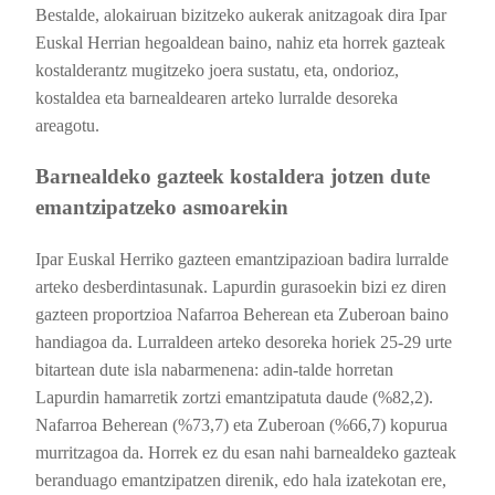
Bestalde, alokairuan bizitzeko aukerak anitzagoak dira Ipar
Euskal Herrian hegoaldean baino, nahiz eta horrek gazteak
kostalderantz mugitzeko joera sustatu, eta, ondorioz,
kostaldea eta barnealdearen arteko lurralde desoreka
areagotu.
Barnealdeko gazteek kostaldera jotzen dute
emantzipatzeko asmoarekin
Ipar Euskal Herriko gazteen emantzipazioan badira lurralde
arteko desberdintasunak. Lapurdin gurasoekin bizi ez diren
gazteen proportzioa Nafarroa Beherean eta Zuberoan baino
handiagoa da. Lurraldeen arteko desoreka horiek 25-29 urte
bitartean dute isla nabarmenena: adin-talde horretan
Lapurdin hamarretik zortzi emantzipatuta daude (%82,2).
Nafarroa Beherean (%73,7) eta Zuberoan (%66,7) kopurua
murritzagoa da. Horrek ez du esan nahi barnealdeko gazteak
beranduago emantzipatzen direnik, edo hala izatekotan ere,