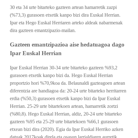
30 eta 34 urte bitarteko gazteen artean hamarretik zazpi
(%73,3) gurasoen etxetik kanpo bizi dira Euskal Herrian.
Ipar eta Hego Euskal Herriaren arteko aldeak nabarmenak
dira gazteen emantzipazio-mailan.
Gazteen emantzipazioa aise hedatuagoa dago
Ipar Euskal Herrian
Ipar Euskal Herrian 30-34 urte bitarteko gazteen %93,2
gurasoen etxetik kanpo bizi da. Hego Euskal Herrian
proportzio hori %70,9koa da. Belaunaldi gazteagoen artean
diferentzia are handiagoa da: 20-24 urte bitarteko herritarren
erdia (%50,3) gurasoen etxetik kanpo bizi da Ipar Euskal
Herrian. 25-29 urte bitartekoen artean, hamarretik zortzi
(%80,8). Hego Euskal Herrian, aldiz, 20-24 urte bitarteko
gazteen %95 eta 25-29 urte bitartekoen %66,1 gurasoen
etxean bizi dira (2020). Egia da Ipar Euskal Herriko azken
datuak 2017koak direla eta osasun larrialdiaren aurretik