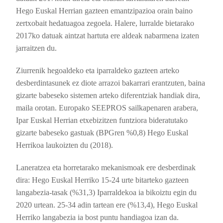
Hego Euskal Herrian gazteen emantzipazioa orain baino
zertxobait hedatuagoa zegoela. Halere, lurralde bietarako
2017ko datuak aintzat hartuta ere aldeak nabarmena izaten
jarraitzen du.
Ziurrenik hegoaldeko eta iparraldeko gazteen arteko
desberdintasunek ez diote arrazoi bakarrari erantzuten, baina
gizarte babeseko sistemen arteko diferentziak handiak dira,
maila orotan. Europako SEEPROS sailkapenaren arabera,
Ipar Euskal Herrian etxebizitzen funtziora bideratutako
gizarte babeseko gastuak (BPGren %0,8) Hego Euskal
Herrikoa laukoizten du (2018).
Laneratzea eta horretarako mekanismoak ere desberdinak
dira: Hego Euskal Herriko 15-24 urte bitarteko gazteen
langabezia-tasak (%31,3) Iparraldekoa ia bikoiztu egin du
2020 urtean. 25-34 adin tartean ere (%13,4), Hego Euskal
Herriko langabezia ia bost puntu handiagoa izan da.