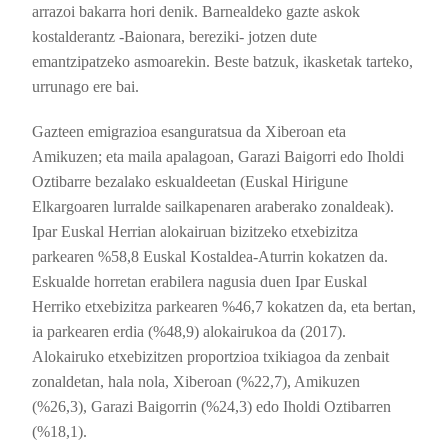
arrazoi bakarra hori denik.
Barnealdeko gazte askok
kostalderantz -Baionara, bereziki- jotzen dute
emantzipatzeko asmoarekin. Beste batzuk, ikasketak tarteko,
urrunago ere bai.
Gazteen emigrazioa esanguratsua da Xiberoan eta
Amikuzen; eta maila apalagoan, Garazi Baigorri edo Iholdi
Oztibarre bezalako eskualdeetan (Euskal Hirigune
Elkargoaren lurralde sailkapenaren araberako zonaldeak).
Ipar Euskal Herrian alokairuan bizitzeko etxebizitza
parkearen %58,8 Euskal Kostaldea-Aturrin kokatzen da.
Eskualde horretan erabilera nagusia duen Ipar Euskal
Herriko etxebizitza parkearen %46,7 kokatzen da, eta bertan,
ia parkearen erdia (%48,9) alokairukoa da (2017).
Alokairuko etxebizitzen proportzioa txikiagoa da zenbait
zonaldetan, hala nola, Xiberoan (%22,7), Amikuzen
(%26,3), Garazi Baigorrin (%24,3) edo Iholdi Oztibarren
(%18,1).