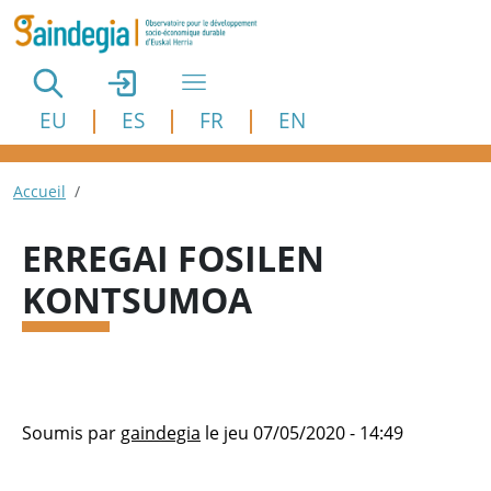
Aller au contenu principal
EU
ES
FR
EN
Fil d'Ariane
Accueil
ERREGAI FOSILEN
KONTSUMOA
Soumis par
gaindegia
le
jeu 07/05/2020 - 14:49