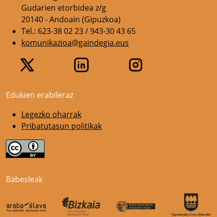
Gudarien etorbidea z/g
20140 - Andoain (Gipuzkoa)
Tel.: 623-38 02 23 / 943-30 43 65
komunikazioa@gaindegia.eus
Edukien erabileraz
Legezko oharrak
Pribatutasun politikak
Babesleak