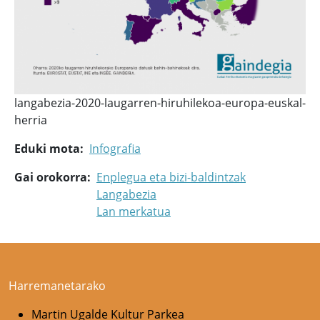
langabezia-2020-laugarren-hiruhilekoa-europa-euskal-
herria
Eduki mota
Infografia
Gai orokorra
Enplegua eta bizi-baldintzak
Langabezia
Lan merkatua
Harremanetarako
Martin Ugalde Kultur Parkea