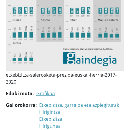
etxebizitza-salerosketa-prezioa-euskal-herria-2017-
2020
Eduki mota
Grafikoa
Gai orokorra
Etxebizitza, garraioa eta azpiegiturak
Hirigintza
Etxebizitza
Hirigunea