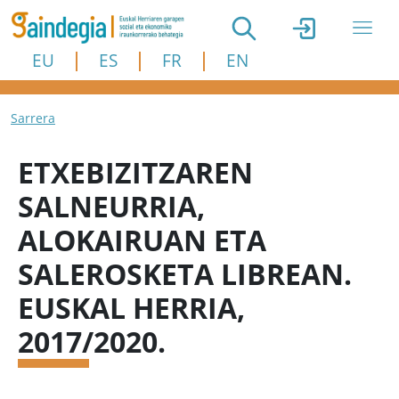
Skip to main content
EU
ES
FR
EN
Breadcrumb
Sarrera
ETXEBIZITZAREN
SALNEURRIA,
ALOKAIRUAN ETA
SALEROSKETA LIBREAN.
EUSKAL HERRIA,
2017/2020.