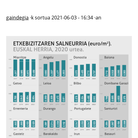
gaindegia
·k sortua
2021-06-03 - 16:34
·an