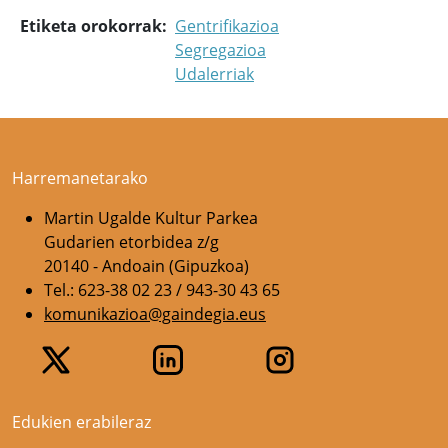
Etiketa orokorrak
Gentrifikazioa
Segregazioa
Udalerriak
Harremanetarako
Martin Ugalde Kultur Parkea
Gudarien etorbidea z/g
20140 - Andoain (Gipuzkoa)
Tel.: 623-38 02 23 / 943-30 43 65
komunikazioa@gaindegia.eus
Edukien erabileraz