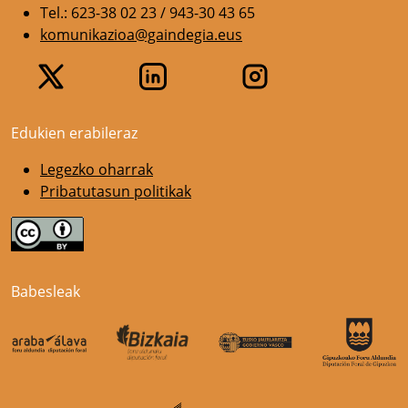
Tel.: 623-38 02 23 / 943-30 43 65
komunikazioa@gaindegia.eus
Edukien erabileraz
Legezko oharrak
Pribatutasun politikak
Babesleak