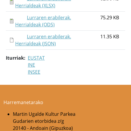
Herrialdeak (XLSX)
Lurraren erabilerak.
75.29 KB
Herrialdeak (ODS)
Lurraren erabilerak.
11.35 KB
Herrialdeak (JSON)
Iturriak
EUSTAT
INE
INSEE
Harremanetarako
Martin Ugalde Kultur Parkea
Gudarien etorbidea z/g
20140 - Andoain (Gipuzkoa)