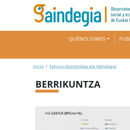
Pasar al contenido principal
Navegación principal
QUIÉNES SOMOS
PUBL
Ruta de navegación
Inicio
Egitura ekonomikoa eta teknologia
BERRIKUNTZA