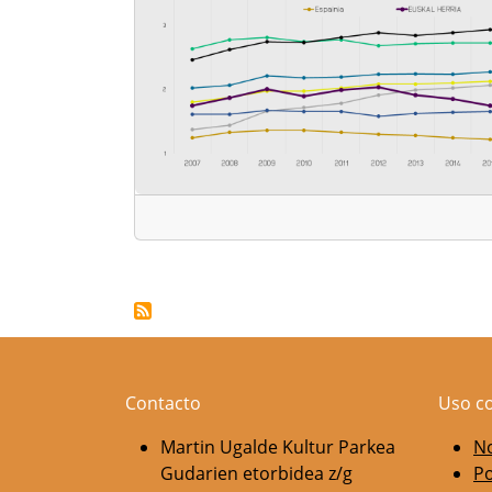
Paginación
Contacto
Uso c
Martin Ugalde Kultur Parkea
No
Gudarien etorbidea z/g
Po