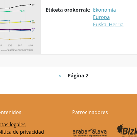
Etiketa orokorrak
Ekonomia
Europa
Euskal Herria
Página anterior
‹‹
Página 2
ontenidos
Patrocinadores
tas legales
lítica de privacidad