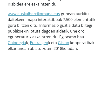
irisbidea ere eskaintzen du.
www.euskalherrikomapa.eus
gunean aurkitu
daitekeen mapa interaktiboak 7.500 elementutik
gora biltzen ditu. Informazio guztia datu biltegi
publikoekin lotuta dagoen aldetik, une oro
eguneraturik eskaintzen du. Egitasmo hau
Gaindegia
k,
Euskalgeo
k eta
Gislan
kooperatibak
elkarlanean abiatu zuten 2018ko udan.