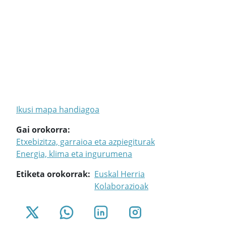
Ikusi mapa handiagoa
Gai orokorra
Etxebizitza, garraioa eta azpiegiturak
Energia, klima eta ingurumena
Etiketa orokorrak
Euskal Herria
Kolaborazioak