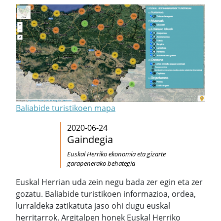
Baliabide turistikoen mapa
2020-06-24
Gaindegia
Euskal Herriko ekonomia eta gizarte
garapenerako behategia
Euskal Herrian uda zein negu bada zer egin eta zer
gozatu. Baliabide turistikoen informazioa, ordea,
lurraldeka zatikatuta jaso ohi dugu euskal
herritarrok. Argitalpen honek Euskal Herriko