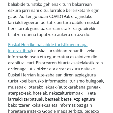
baliabide turistiko gehienak iturri bakarrean
eskura jarri nahi ditu, lurralde bereizketarik egin
gabe. Aurtengo udan COVID19ak eragindako
larrialdi egoeran bertatik bertara dabilen euskal
herritarrak gune bakarrean eta klika gutxirekin
bilatzen duena topatzeko aukera erraza du.
Euskal Herriko baliabide turistikoen mapa
interaktiboa
k euskal lurraldean zehar ibiltzeko
informazio osoa eta eguneratua eskaintzen dio
erabiltzaileari. Bisorearen bitartez sakelakotik zein
ordenagailutik bizkor eta erraz eskura daiteke
Euskal Herrian luze-zabalean diren azpiegitura
turistikoei buruzko informazioa: turismo bulegoak,
museoak, lotarako lekuak (autokarabana guneak,
aterpetxeak, hotelak, nekazalturismoak, ...) eta
larrialdi zerbitzuak, besteak beste. Azpiegitura
bakoitzaren kokalekua eta informazioaz gain
horietara iristeko Google maps zerbitzu bidezko