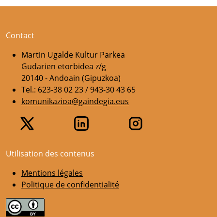
Contact
Martin Ugalde Kultur Parkea
Gudarien etorbidea z/g
20140 - Andoain (Gipuzkoa)
Tel.: 623-38 02 23 / 943-30 43 65
komunikazioa@gaindegia.eus
Utilisation des contenus
Mentions légales
Politique de confidentialité