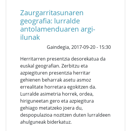
Zaurgarritasunaren
geografia: lurralde
antolamenduaren argi-
ilunak
Gaindegia,
2017-09-20 - 15:30
Herritarren presentzia desorekatua da
euskal geografian. Zerbitzu eta
azpiegituren presentzia herritar
gehienen beharrak asetu asmoz
errealitate horretara egokitzen da.
Lurralde asimetria horrek, ordea,
hiriguneetan gero eta azpiegitura
gehiago metatzeko joera du,
despopulazioa nozitzen duten lurraldeen
ahulguneak biderkatuz.