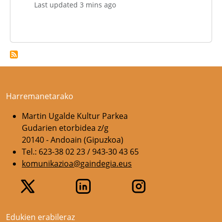
Last updated 3 mins ago
Harremanetarako
Martin Ugalde Kultur Parkea
Gudarien etorbidea z/g
20140 - Andoain (Gipuzkoa)
Tel.: 623-38 02 23 / 943-30 43 65
komunikazioa@gaindegia.eus
Edukien erabileraz