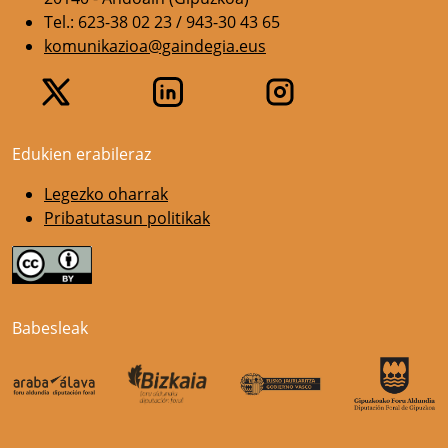
Tel.: 623-38 02 23 / 943-30 43 65
komunikazioa@gaindegia.eus
Edukien erabileraz
Legezko oharrak
Pribatutasun politikak
Babesleak