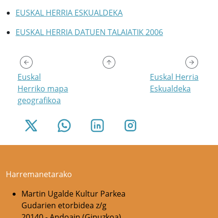
EUSKAL HERRIA ESKUALDEKA
EUSKAL HERRIA DATUEN TALAIATIK 2006
Euskal
Euskal Herria
Herriko mapa
Eskualdeka
geografikoa
Harremanetarako
Martin Ugalde Kultur Parkea
Gudarien etorbidea z/g
20140 - Andoain (Gipuzkoa)