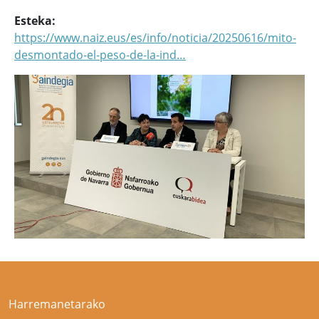
Esteka
https://www.naiz.eus/es/info/noticia/20250616/mito-
desmontado-el-peso-de-la-ind…
Harremanetarako