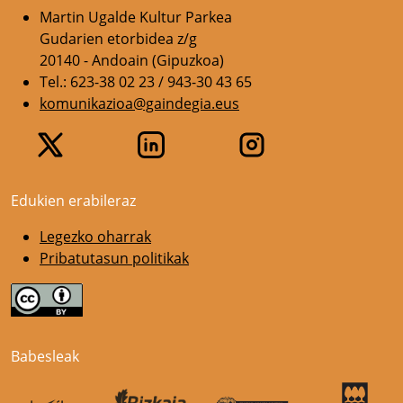
Martin Ugalde Kultur Parkea
Gudarien etorbidea z/g
20140 - Andoain (Gipuzkoa)
Tel.: 623-38 02 23 / 943-30 43 65
komunikazioa@gaindegia.eus
Edukien erabileraz
Legezko oharrak
Pribatutasun politikak
Babesleak