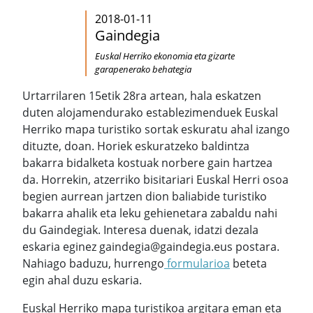
2018-01-11
Gaindegia
Euskal Herriko ekonomia eta gizarte
garapenerako behategia
Urtarrilaren 15etik 28ra artean, hala eskatzen
duten alojamendurako establezimenduek Euskal
Herriko mapa turistiko sortak eskuratu ahal izango
dituzte, doan. Horiek eskuratzeko baldintza
bakarra bidalketa kostuak norbere gain hartzea
da. Horrekin, atzerriko bisitariari Euskal Herri osoa
begien aurrean jartzen dion baliabide turistiko
bakarra ahalik eta leku gehienetara zabaldu nahi
du Gaindegiak. Interesa duenak, idatzi dezala
eskaria eginez gaindegia@gaindegia.eus postara.
Nahiago baduzu, hurrengo
formularioa
beteta
egin ahal duzu eskaria.
Euskal Herriko mapa turistikoa argitara eman eta