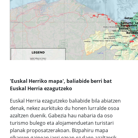
'Euskal Herriko mapa', baliabide berri bat
Euskal Herria ezagutzeko
Euskal Herria ezagutzeko baliabide bila abiatzen
denak, nekez aurkituko du honen lurralde osoa
azaltzen duenik. Gabezia hau nabaria da oso
turismo bulego eta alojamenduetan turistari
planak proposatzerakoan. Bizpahiru mapa
elkarren gainean jarri ezean ez dago azaltzerik