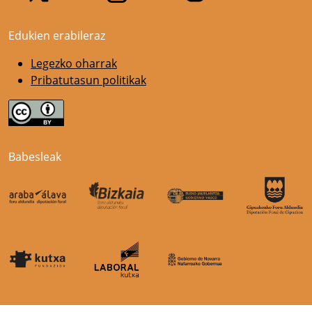
Edukien erabileraz
Legezko oharrak
Pribatutasun politikak
Babesleak