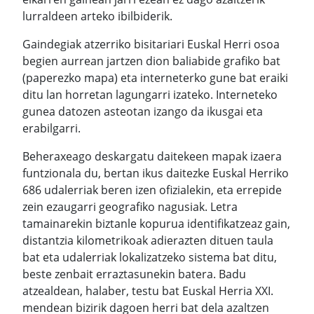
lurraldeen arteko ibilbiderik.
Gaindegiak atzerriko bisitariari Euskal Herri osoa
begien aurrean jartzen dion baliabide grafiko bat
(paperezko mapa) eta interneterko gune bat eraiki
ditu lan horretan lagungarri izateko. Interneteko
gunea datozen asteotan izango da ikusgai eta
erabilgarri.
Beheraxeago deskargatu daitekeen mapak izaera
funtzionala du, bertan ikus daitezke Euskal Herriko
686 udalerriak beren izen ofizialekin, eta errepide
zein ezaugarri geografiko nagusiak. Letra
tamainarekin biztanle kopurua identifikatzeaz gain,
distantzia kilometrikoak adierazten dituen taula
bat eta udalerriak lokalizatzeko sistema bat ditu,
beste zenbait erraztasunekin batera. Badu
atzealdean, halaber, testu bat Euskal Herria XXI.
mendean bizirik dagoen herri bat dela azaltzen