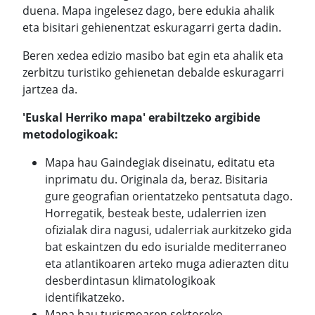
duena. Mapa ingelesez dago, bere edukia ahalik
eta bisitari gehienentzat eskuragarri gerta dadin.
Beren xedea edizio masibo bat egin eta ahalik eta
zerbitzu turistiko gehienetan debalde eskuragarri
jartzea da.
'Euskal Herriko mapa' erabiltzeko argibide
metodologikoak:
Mapa hau Gaindegiak diseinatu, editatu eta
inprimatu du. Originala da, beraz. Bisitaria
gure geografian orientatzeko pentsatuta dago.
Horregatik, besteak beste, udalerrien izen
ofizialak dira nagusi, udalerriak aurkitzeko gida
bat eskaintzen du edo isurialde mediterraneo
eta atlantikoaren arteko muga adierazten ditu
desberdintasun klimatologikoak
identifikatzeko.
Mapa hau turismoaren sektoreko