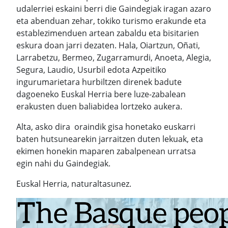
udalerriei eskaini berri die Gaindegiak iragan azaro
eta abenduan zehar, tokiko turismo erakunde eta
establezimenduen artean zabaldu eta bisitarien
eskura doan jarri dezaten. Hala, Oiartzun, Oñati,
Larrabetzu, Bermeo, Zugarramurdi, Anoeta, Alegia,
Segura, Laudio, Usurbil edota Azpeitiko
ingurumarietara hurbiltzen direnek badute
dagoeneko Euskal Herria bere luze-zabalean
erakusten duen baliabidea lortzeko aukera.
Alta, asko dira oraindik gisa honetako euskarri
baten hutsunearekin jarraitzen duten lekuak, eta
ekimen honekin maparen zabalpenean urratsa
egin nahi du Gaindegiak.
Euskal Herria, naturaltasunez.