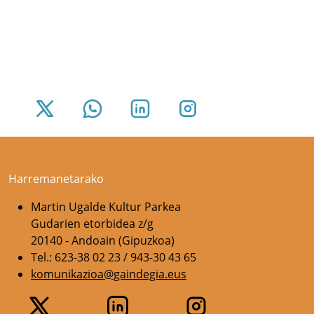
Harremanetarako
Martin Ugalde Kultur Parkea
Gudarien etorbidea z/g
20140 - Andoain (Gipuzkoa)
Tel.: 623-38 02 23 / 943-30 43 65
komunikazioa@gaindegia.eus