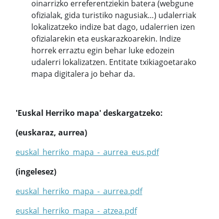
oinarrizko erreferentziekin batera (webgune
ofizialak, gida turistiko nagusiak…) udalerriak
lokalizatzeko indize bat dago, udalerrien izen
ofizialarekin eta euskarazkoarekin. Indize
horrek erraztu egin behar luke edozein
udalerri lokalizatzen. Entitate txikiagoetarako
mapa digitalera jo behar da.
'Euskal Herriko mapa' deskargatzeko:
(euskaraz, aurrea)
euskal_herriko_mapa_-_aurrea_eus.pdf
(ingelesez)
euskal_herriko_mapa_-_aurrea.pdf
euskal_herriko_mapa_-_atzea.pdf