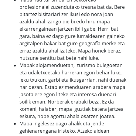
profesionalei zuzendutako tresna bat da. Bere
bitartez bisitariari zer ikusi edo nora joan
azaldu ahal izango die bi edo hiru mapa
elkarrengainean jartzen ibili gabe. Herri bat
gara, baina ez dago gure lurraldearen gaineko
argitalpen bakar bat gure geografía merke eta
erraz azaldu ahal izateko. Mapa honek beraz,
hutsune sentitu bat bete nahi luke.
Mapak alojamenduetan, turismo bulegoetan
eta udaletxeetako harreran egon behar luke,
leku txukun, garbi eta ikusgarrian, nahi duenak
har dezan. Establezimenduaren arabera mapa
jasota ere egon liteke eta interesa duenari
soilik eman. Norberak erabaki beza. Ez da
komeni, halaber, mapa guztiak batera jartzea
eskura, hobe agortu ahala osatzen joatea.
Mapa ingelesez dago ahalik eta jende
gehienarengana iristeko. Atzeko aldean