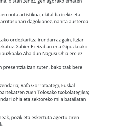
ena, bistan zenez, gehiagorako ematen
n nota artistikoa, ekitaldia irekiz eta
sgarritasunari dagokionez, nahita austeroa
ako ordezkaritza irundarraz gain, Itziar
zkatuz. Xabier Ezeizabarrena Gipuzkoako
Gipuzkoako Ahaldun Nagusi Ohia ere ez
n presentzia izan zuten, bakoitzak bere
zendaria; Rafa Gorrotxategi, Euskal
partekatzen zuen Tolosako txokolategilea;
ndari ohia eta sektoreko mila batailatan
eak, pozik eta eskertuta agertu ziren
k.