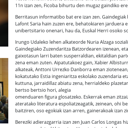
11n izan zen, Ficoba bihurtu den mugaz gaindiko er
Berritasun informatibo bat ere izan zen. Gaindegiak 
Lafont Saria hain zuzen ere, behatokiaren jarduera 
unibertsitario onenari, hau da, Euskal Herri osoko s
Irungo Udaleko lehen alkateorde Nuria Alzaga sozialis
Gaindegiako Zuzendaritza Batzordearen izenean, eta
gaixotasun larri baten susperraldian, ekitaldian par
zena eman zuten. Aipatutakoez gain, Xabier Albistur
alkateak, Anttoni Urrezko Danborra eman ziotenean, 
kokatutako Estia ingeniaritza eskolako zuzendaria eta
kuttuna, jarraidillaz abiatu zena, herrialdeko plazet
bertso bertsio hori, alegia
omenduaren figura glosatzeko. Eskerrak eman zitzaiz
ateratako literatura espoliatzeagatik, zeinean, ohi b
baitziren, oso egokiak izan arren, gainerakoak izan zi
Bereziki adierazgarria izan zen Juan Carlos Longas hi