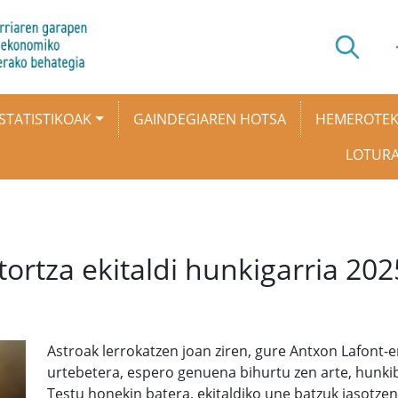
STATISTIKOAK
GAINDEGIAREN HOTSA
HEMEROTE
LOTUR
tortza ekitaldi hunkigarria 20
Astroak lerrokatzen joan ziren, gure Antxon Lafont-en
urtebetera, espero genuena bihurtu zen arte, hunkib
Testu honekin batera, ekitaldiko une batzuk jasotze