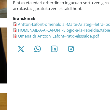
Pintxo eta edari ezberdinen inguruan sortu zen giro
arrakastaz garatuko zen ekitaldi honi.
Eranskinak
Antton-Lafont-omenaldia.-Maite-Aristegi--letra-.pd
HOMENAJE-A-A.-LAFONT-Elogio-a-la-rebeldia.Xabier
Omenaldi_Antxon_Lafont-Patxi-elissalde.pdf