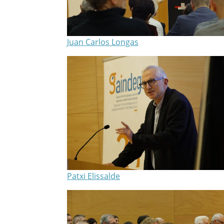
Juan Carlos Longas
Patxi Elissalde