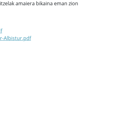
 itzelak amaiera bikaina eman zion
f
-Albistur.pdf