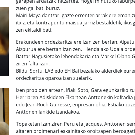
garapen ardatzak’ hitzartea. Hogei minutuko laburp
zuen gai bati buruz.
Mairi Maya dantzari gazte errenteriarrak ere eman zue
itxiz, eta kontrapuntu maisua jarriz bestaldetik, iku
zen ekitaldi bati.
Erakundeen ordezkaritza ere izan zen bertan. Aipatut
Aizpurua ere bertan izan zen, Hendaiako Udala orde
Batzar Nagusietako lehendakaria eta Markel Olano 
ziren falta izan.
Bildu, Sortu, LAB edo EH Bai bezalako alderdiek eure
ordezkaritza oparoa izan zuelarik.
Izen propioen artean, Iñaki Soto, Gara egunkariko zu
Herriaren Adiskideen Elkartean Anttonekin kofradia 
edo Jean-Roch Guiresse, enpresari ohia, Estiako zuze
Anttonen lankide izandakoa.
Topaketan izan ziren Peru eta Jacques, Anttonen sem
aitaren oroimenari eskainitako oroitzapen beroagati