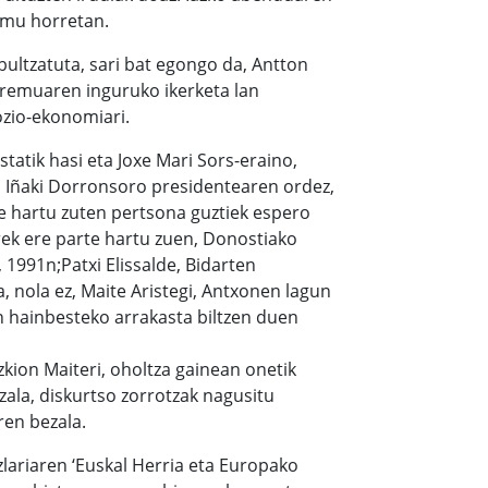
emu horretan.
bultzatuta, sari bat egongo da, Antton
eremuaren inguruko ikerketa lan
ozio-ekonomiari.
tatik hasi eta Joxe Mari Sors-eraino,
 Iñaki Dorronsoro presidentearen ordez,
te hartu zuten pertsona guztiek espero
rek ere parte hartu zuen, Donostiako
1991n;Patxi Elissalde, Bidarten
, nola ez, Maite Aristegi, Antxonen lagun
an hainbesteko arrakasta biltzen duen
kion Maiteri, oholtza gainean onetik
ezala, diskurtso zorrotzak nagusitu
ren bezala.
zlariaren ‘Euskal Herria eta Europako