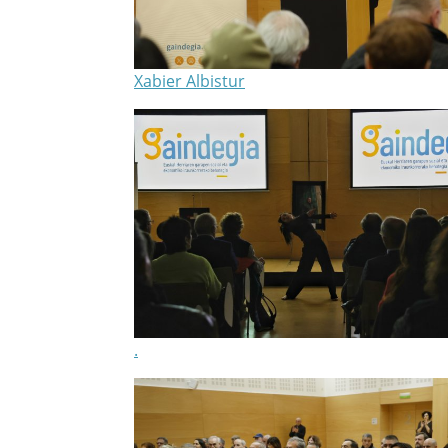
Xabier Albistur
.