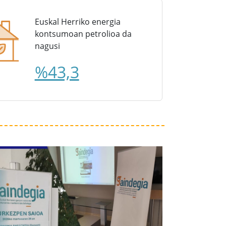
Euskal Herriko energia
kontsumoan petrolioa da
nagusi
%43,3