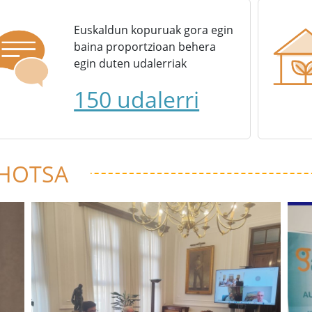
Euskaldun kopuruak gora egin
baina proportzioan behera
egin duten udalerriak
150 udalerri
 HOTSA