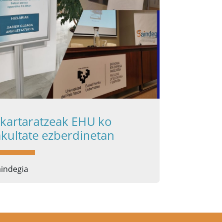
lkartaratzeak EHU ko
akultate ezberdinetan
indegia