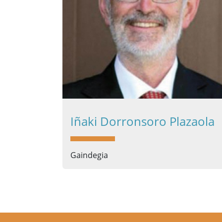
Iñaki Dorronsoro Plazaola
Gaindegia