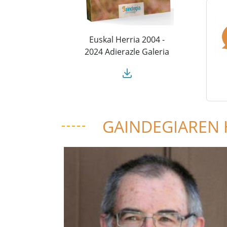
Euskal Herria 2004 -
2024 Adierazle Galeria
GAINDEGIAREN