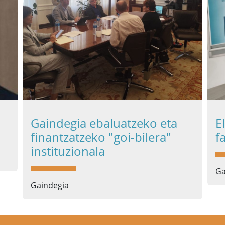
Gaindegia ebaluatzeko eta
E
finantzatzeko "goi-bilera"
f
instituzionala
Ga
Gaindegia