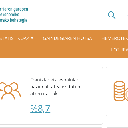
STATISTIKOAK
GAINDEGIAREN HOTSA
HEMEROTE
LOTUR
Frantziar eta espainiar
nazionalitatea ez duten
atzerritarrak
%8,7