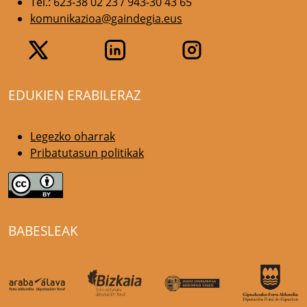
Tel.: 623-38 02 23 / 943-30 43 65
komunikazioa@gaindegia.eus
EDUKIEN ERABILERAZ
Legezko oharrak
Pribatutasun politikak
BABESLEAK