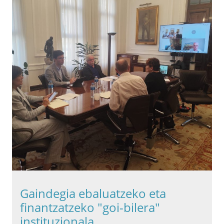
Gaindegia ebaluatzeko eta
finantzatzeko "goi-bilera"
instituzionala