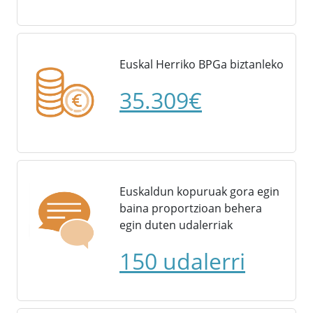
Euskal Herriko BPGa biztanleko
35.309€
Euskaldun kopuruak gora egin
baina proportzioan behera
egin duten udalerriak
150 udalerri