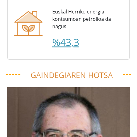
Euskal Herriko energia
kontsumoan petrolioa da
nagusi
%43,3
GAINDEGIAREN HOTSA