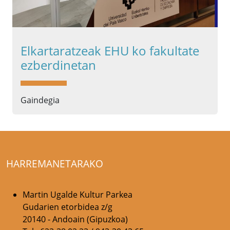
Elkartaratzeak EHU ko fakultate
ezberdinetan
Gaindegia
HARREMANETARAKO
Martin Ugalde Kultur Parkea
Gudarien etorbidea z/g
20140 - Andoain (Gipuzkoa)