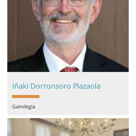
Iñaki Dorronsoro Plazaola
Gaindegia