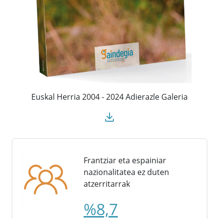
Euskal Herria 2004 - 2024 Adierazle Galeria
Frantziar eta espainiar
nazionalitatea ez duten
atzerritarrak
%8,7