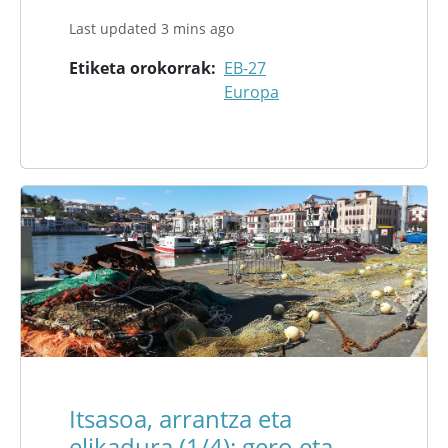
Last updated 3 mins ago
Etiketa orokorrak
EB-27
Europa
Itsasoa, arrantza eta
elikadura (1/4): gero eta