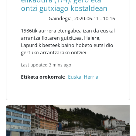
ontzi gutxiago kostaldean
Gaindegia,
2020-06-11 - 10:16
1986tik aurrera etengabea izan da euskal
arrantza flotaren gutxitzea. Halere,
Lapurdik besteek baino hobeto eutsi dio
gertuko arrantzarako ontziei.
Last updated 3 mins ago
Etiketa orokorrak
Euskal Herria