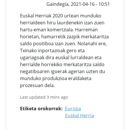
Gaindegia,
2021-04-16 - 10:51
Euskal Herriak 2020 urtean munduko
herrialdeen hiru laurdenekin izan zuen
hartu-eman komertziala. Harreman
horietan, hamarretik zazpik merkataritza
saldo positiboa izan zuen. Nolanahi ere,
Txinako inportazioak gero eta
ugariagoak dira euskal lurraldean eta
herrialde horrekiko merkataritza saldo
negatiboaren igoerak agerian uzten du
munduko produkzioa eraldaketa
prozesuan dela.
Last updated 3 mins ago
Etiketa orokorrak
Europa
Euskal Herria