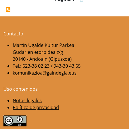
Contacto
Martin Ugalde Kultur Parkea
Gudarien etorbidea z/g
20140 - Andoain (Gipuzkoa)
Tel.: 623-38 02 23 / 943-30 43 65
komunikazioa@gaindegia.eus
Uso contenidos
Notas legales
Política de privacidad