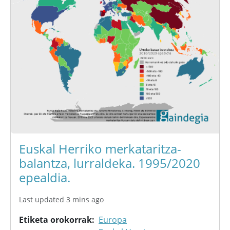
Euskal Herriko merkataritza-
balantza, lurraldeka. 1995/2020
epealdia.
Last updated 3 mins ago
Etiketa orokorrak
Europa