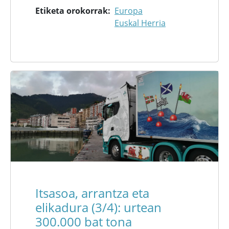
Etiketa orokorrak
Europa
Euskal Herria
Itsasoa, arrantza eta
elikadura (3/4): urtean
300.000 bat tona