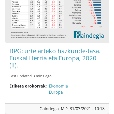
BPG: urte arteko hazkunde-tasa.
Euskal Herria eta Europa, 2020
(II).
Last updated 3 mins ago
Etiketa orokorrak
Ekonomia
Europa
Gaindegia,
Mié, 31/03/2021 - 10:18