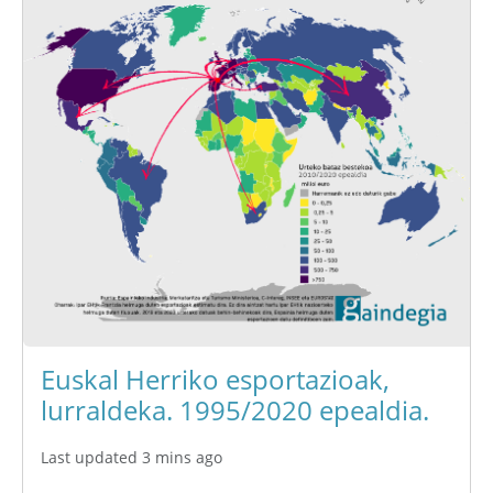
Euskal Herriko esportazioak,
lurraldeka. 1995/2020 epealdia.
Last updated 3 mins ago