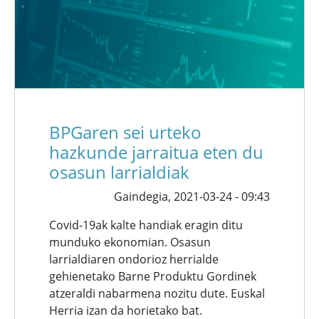
BPGaren sei urteko
hazkunde jarraitua eten du
osasun larrialdiak
Gaindegia,
2021-03-24 - 09:43
Covid-19ak kalte handiak eragin ditu
munduko ekonomian. Osasun
larrialdiaren ondorioz herrialde
gehienetako Barne Produktu Gordinek
atzeraldi nabarmena nozitu dute. Euskal
Herria izan da horietako bat.