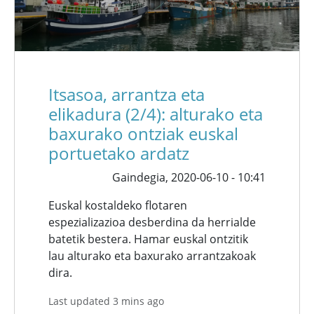
Itsasoa, arrantza eta
elikadura (2/4): alturako eta
baxurako ontziak euskal
portuetako ardatz
Gaindegia,
2020-06-10 - 10:41
Euskal kostaldeko flotaren
espezializazioa desberdina da herrialde
batetik bestera. Hamar euskal ontzitik
lau alturako eta baxurako arrantzakoak
dira.
Last updated 3 mins ago