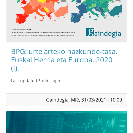
BPG: urte arteko hazkunde-tasa.
Euskal Herria eta Europa, 2020
(I).
Last updated 3 mins ago
Gaindegia,
Mié, 31/03/2021 - 10:09