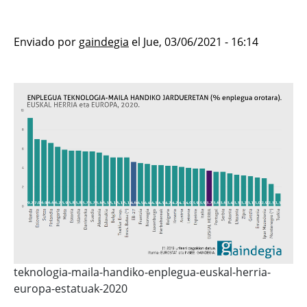
Enviado por
gaindegia
el
Jue, 03/06/2021 - 16:14
teknologia-maila-handiko-enplegua-euskal-herria-
europa-estatuak-2020