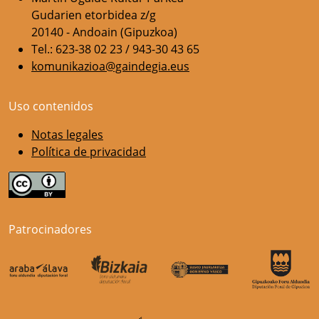
Gudarien etorbidea z/g
20140 - Andoain (Gipuzkoa)
Tel.: 623-38 02 23 / 943-30 43 65
komunikazioa@gaindegia.eus
Uso contenidos
Notas legales
Política de privacidad
Patrocinadores