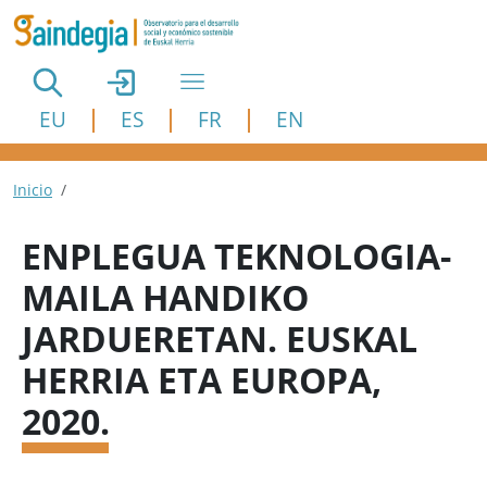
Pasar al contenido principal
EU
ES
FR
EN
Ruta de navegación
Inicio
ENPLEGUA TEKNOLOGIA-
MAILA HANDIKO
JARDUERETAN. EUSKAL
HERRIA ETA EUROPA,
2020.