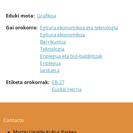
Eduki mota
Grafikoa
Gai orokorra
Egitura ekonomikoa eta teknologia
Egitura ekonomikoa
Berrikuntza
Teknologia
Enplegua eta bizi-baldintzak
Enplegua
Jarduera
Etiketa orokorrak
EB-27
Euskal Herria
Contacto
Martin Ugalde Kultur Parkea