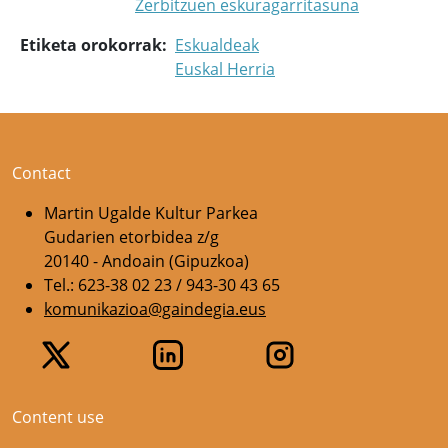
Zerbitzuen eskuragarritasuna
Etiketa orokorrak
Eskualdeak
Euskal Herria
Contact
Martin Ugalde Kultur Parkea
Gudarien etorbidea z/g
20140 - Andoain (Gipuzkoa)
Tel.: 623-38 02 23 / 943-30 43 65
komunikazioa@gaindegia.eus
Content use