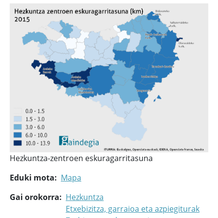
Hezkuntza-zentroen eskuragarritasuna
Eduki mota
Mapa
Gai orokorra
Hezkuntza
Etxebizitza, garraioa eta azpiegiturak