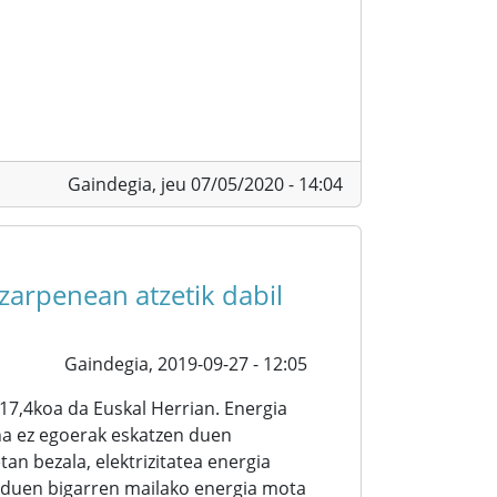
Gaindegia,
jeu 07/05/2020 - 14:04
ezarpenean atzetik dabil
Gaindegia,
2019-09-27 - 12:05
17,4koa da Euskal Herrian. Energia
ina ez egoerak eskatzen duen
an bezala, elektrizitatea energia
a duen bigarren mailako energia mota