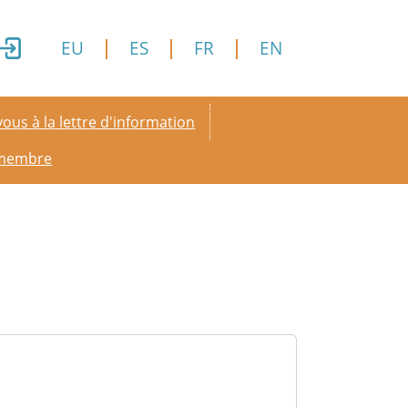
EU
ES
FR
EN
y menu
ous à la lettre d'information
 membre