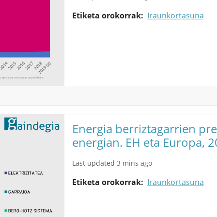
Etiketa orokorrak
Iraunkortasuna
Energia berriztagarrien pr
energian. EH eta Europa, 
Last updated 3 mins ago
Etiketa orokorrak
Iraunkortasuna