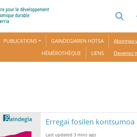
Secondar
PUBLICATIONS
GAINDEGIAREN HOTSA
Abonnez-v
HÉMÉROTHÈQUE
LIENS
Devenez
Erregai fosilen kontsumoa
Last updated 3 mins ago