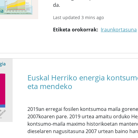
da.
Last updated 3 mins ago
Etiketa orokorrak
Iraunkortasuna
Euskal Herriko energia kontsumo
eta mendeko
2019an erregai fosilen kontsumoa maila goren
2007koaren pare. 2019 urtea amaitu orduko Heg
kontsumo-maila maximo historikoetan mantend
dieselaren nagusitasuna 2007 urtean baino han