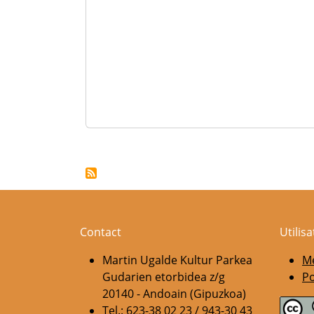
Pagination
Contact
Utilis
Martin Ugalde Kultur Parkea
Me
Gudarien etorbidea z/g
Po
20140 - Andoain (Gipuzkoa)
Tel.: 623-38 02 23 / 943-30 43