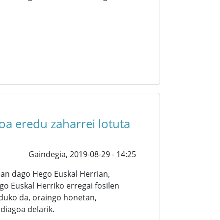
a eredu zaharrei lotuta
Gaindegia,
2019-08-29 - 14:25
ean dago Hego Euskal Herrian,
o Euskal Herriko erregai fosilen
uko da, oraingo honetan,
diagoa delarik.