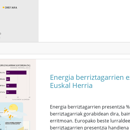
Energia berriztagarrien 
Euskal Herria
Energia berriztagarrien presentzia %
berriztagarriak gorabidean dira, ba
erritmoan. Europako beste lurraldeet
berriztagarrien presentzia handien