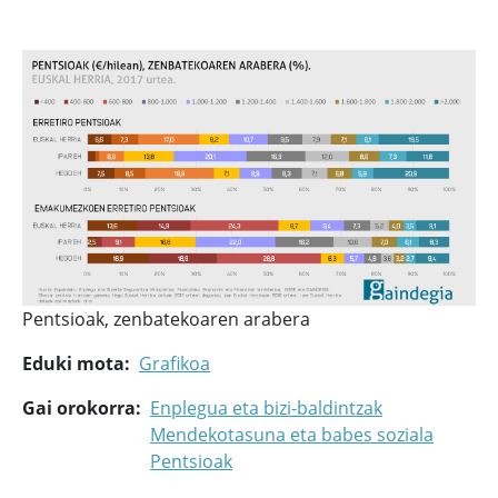
Pentsioak, zenbatekoaren arabera
Eduki mota
Grafikoa
Gai orokorra
Enplegua eta bizi-baldintzak
Mendekotasuna eta babes soziala
Pentsioak