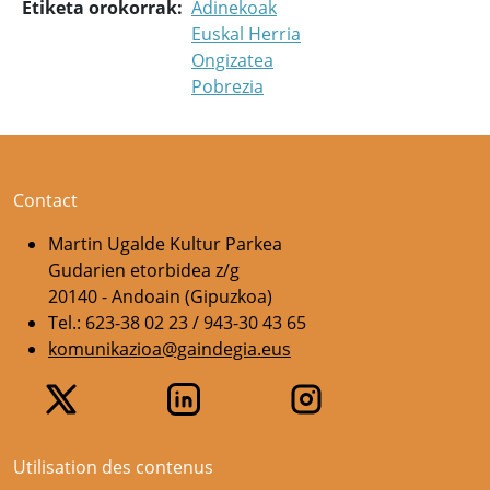
Etiketa orokorrak
Adinekoak
Euskal Herria
Ongizatea
Pobrezia
Contact
Martin Ugalde Kultur Parkea
Gudarien etorbidea z/g
20140 - Andoain (Gipuzkoa)
Tel.: 623-38 02 23 / 943-30 43 65
komunikazioa@gaindegia.eus
Utilisation des contenus