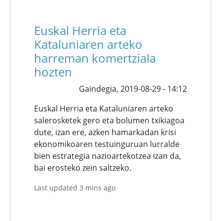
Euskal Herria eta
Kataluniaren arteko
harreman komertziala
hozten
Gaindegia,
2019-08-29 - 14:12
Euskal Herria eta Kataluniaren arteko
salerosketek gero eta bolumen txikiagoa
dute, izan ere, azken hamarkadan krisi
ekonomikoaren testuinguruan lurralde
bien estrategia nazioartekotzea izan da,
bai erosteko zein saltzeko.
Last updated 3 mins ago