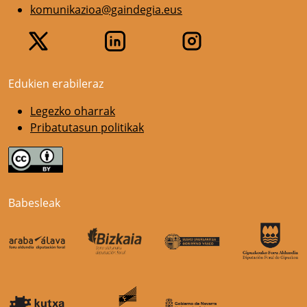
komunikazioa@gaindegia.eus
Edukien erabileraz
Legezko oharrak
Pribatutasun politikak
Babesleak