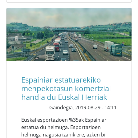
Espainiar estatuarekiko
menpekotasun komertzial
handia du Euskal Herriak
Gaindegia,
2019-08-29 - 14:11
Euskal esportazioen %35ak Espainiar
estatua du helmuga. Esportazioen
helmuga nagusia izanik ere, azken bi