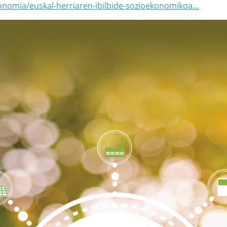
onomia/euskal-herriaren-ibilbide-sozioekonomikoa…