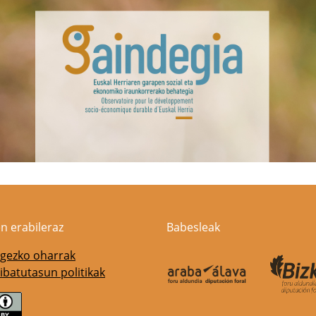
n erabileraz
Babesleak
gezko oharrak
ibatutasun politikak