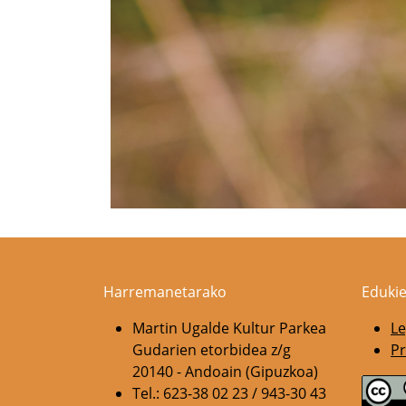
Harremanetarako
Edukie
Martin Ugalde Kultur Parkea
Le
Gudarien etorbidea z/g
Pr
20140 - Andoain (Gipuzkoa)
Tel.: 623-38 02 23 / 943-30 43