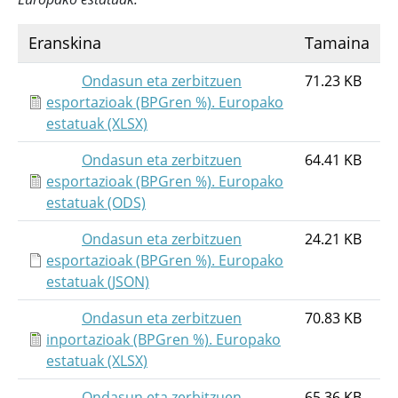
Eranskina
Tamaina
Ondasun eta zerbitzuen
71.23 KB
esportazioak (BPGren %). Europako
estatuak (XLSX)
Ondasun eta zerbitzuen
64.41 KB
esportazioak (BPGren %). Europako
estatuak (ODS)
Ondasun eta zerbitzuen
24.21 KB
esportazioak (BPGren %). Europako
estatuak (JSON)
Ondasun eta zerbitzuen
70.83 KB
inportazioak (BPGren %). Europako
estatuak (XLSX)
Ondasun eta zerbitzuen
65.36 KB