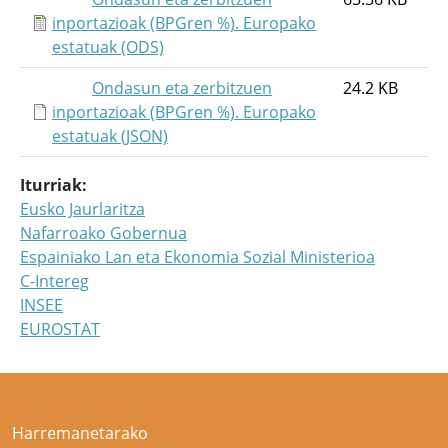
inportazioak (BPGren %). Europako
estatuak (ODS)
Ondasun eta zerbitzuen
24.2 KB
inportazioak (BPGren %). Europako
estatuak (JSON)
Iturriak
Eusko Jaurlaritza
Nafarroako Gobernua
Espainiako Lan eta Ekonomia Sozial Ministerioa
C-Intereg
INSEE
EUROSTAT
Harremanetarako