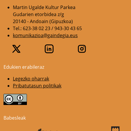
Martin Ugalde Kultur Parkea
Gudarien etorbidea z/g
20140 - Andoain (Gipuzkoa)
Tel.: 623-38 02 23 / 943-30 43 65
komunikazioa@gaindegia.eus
Edukien erabileraz
Legezko oharrak
Pribatutasun politikak
Babesleak