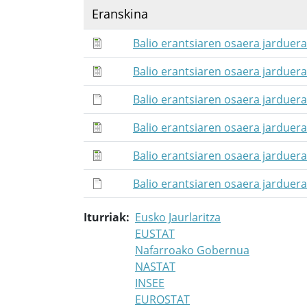
Eranskina
Balio erantsiaren osaera jarduer
Balio erantsiaren osaera jarduer
Balio erantsiaren osaera jarduer
Balio erantsiaren osaera jarduer
Balio erantsiaren osaera jarduer
Balio erantsiaren osaera jarduer
Iturriak
Eusko Jaurlaritza
EUSTAT
Nafarroako Gobernua
NASTAT
INSEE
EUROSTAT