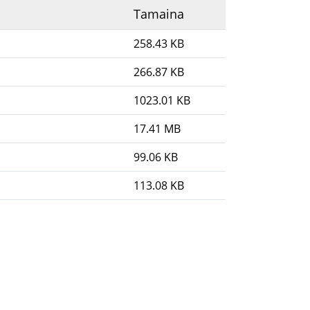
Tamaina
258.43 KB
266.87 KB
1023.01 KB
17.41 MB
99.06 KB
113.08 KB