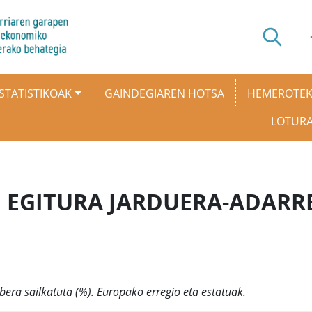
STATISTIKOAK
GAINDEGIAREN HOTSA
HEMEROTE
LOTUR
N EGITURA JARDUERA-ADARR
era sailkatuta (%). Europako erregio eta estatuak.