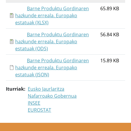
Barne Produktu Gordinaren
65.89 KB
hazkunde erreala. Europako
estatuak (XLSX)
Barne Produktu Gordinaren
56.84 KB
hazkunde erreala. Europako
estatuak (ODS)
Barne Produktu Gordinaren
15.89 KB
hazkunde erreala. Europako
estatuak (JSON)
Iturriak
Eusko Jaurlaritza
Nafarroako Gobernua
INSEE
EUROSTAT