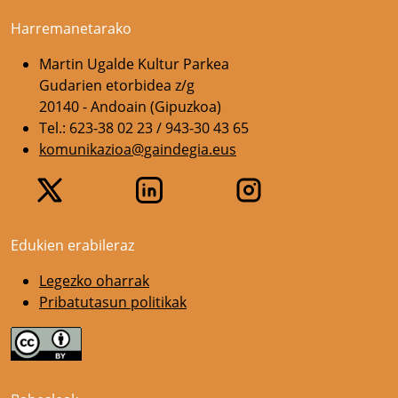
Harremanetarako
Martin Ugalde Kultur Parkea
Gudarien etorbidea z/g
20140 - Andoain (Gipuzkoa)
Tel.: 623-38 02 23 / 943-30 43 65
komunikazioa@gaindegia.eus
Edukien erabileraz
Legezko oharrak
Pribatutasun politikak