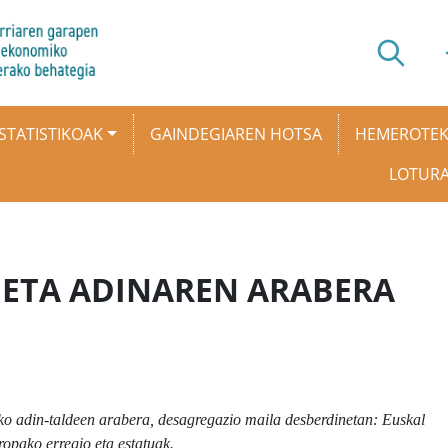
STATISTIKOAK
GAINDEGIAREN HOTSA
HEMEROTE
LOTUR
 ETA ADINAREN ARABERA
eko adin-taldeen arabera, desagregazio maila desberdinetan: Euskal
ropako erregio eta estatuak.