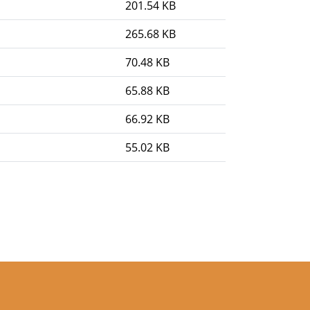
201.54 KB
265.68 KB
70.48 KB
65.88 KB
66.92 KB
55.02 KB