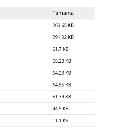
Tamaina
263.65 KB
291.92 KB
61.7 KB
65.23 KB
64.23 KB
64.55 KB
51.79 KB
44.5 KB
11.1 KB