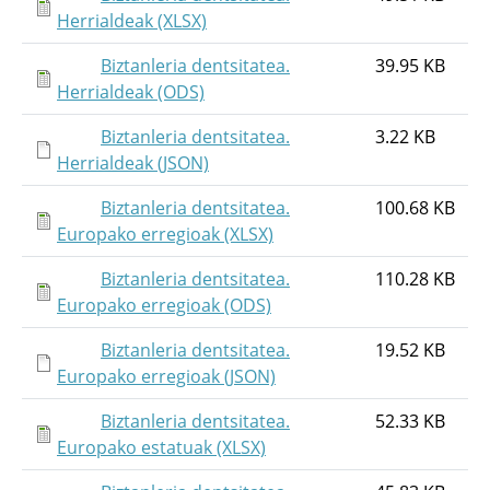
Herrialdeak (XLSX)
Biztanleria dentsitatea.
39.95 KB
Herrialdeak (ODS)
Biztanleria dentsitatea.
3.22 KB
Herrialdeak (JSON)
Biztanleria dentsitatea.
100.68 KB
Europako erregioak (XLSX)
Biztanleria dentsitatea.
110.28 KB
Europako erregioak (ODS)
Biztanleria dentsitatea.
19.52 KB
Europako erregioak (JSON)
Biztanleria dentsitatea.
52.33 KB
Europako estatuak (XLSX)