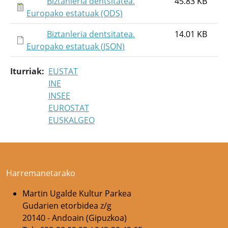
Biztanleria dentsitatea.
45.83 KB
Europako estatuak (ODS)
Biztanleria dentsitatea.
14.01 KB
Europako estatuak (JSON)
Iturriak
EUSTAT
INE
INSEE
EUROSTAT
EUSKALGEO
Harremanetarako
Martin Ugalde Kultur Parkea
Gudarien etorbidea z/g
20140 - Andoain (Gipuzkoa)