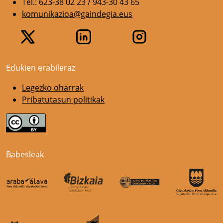
Tel.: 623-38 02 23 / 943-30 43 65
komunikazioa@gaindegia.eus
Edukien erabileraz
Legezko oharrak
Pribatutasun politikak
Babesleak