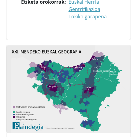
Etiketa orokorrak
Euskal Herria
Gentrifikazioa
Tokiko garapena