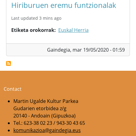
Hiriburuen eremu funtzionalak
Last updated 3 mins ago
Etiketa orokorrak
Euskal Herria
Gaindegia,
mar 19/05/2020 - 01:59
Contact
Martin Ugalde Kultur Parkea
Gudarien etorbidea z/g
20140 - Andoain (Gipuzkoa)
Tel.: 623-38 02 23 / 943-30 43 65
komunikazioa@gaindegia.eus