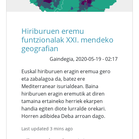
Hiriburuen eremu
funtzionalak XXI. mendeko
geografian
Gaindegia,
2020-05-19 - 02:17
Euskal hiriburuen eragin eremua gero
eta zabalagoa da, batez ere
Mediterranear isurialdean. Baina
hiriburuen eragin eremutik at diren
tamaina ertaineko herriek ekarpen
handia egiten diote lurralde orekari.
Horren adibidea Deba arroan dago.
Last updated 3 mins ago