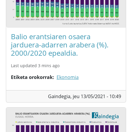
Balio erantsiaren osaera
jarduera-adarren arabera (%).
2000/2020 epealdia.
Last updated 3 mins ago
Etiketa orokorrak
Ekonomia
Gaindegia,
jeu 13/05/2021 - 10:49