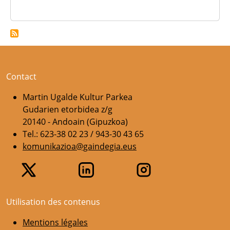
Contact
Martin Ugalde Kultur Parkea
Gudarien etorbidea z/g
20140 - Andoain (Gipuzkoa)
Tel.: 623-38 02 23 / 943-30 43 65
komunikazioa@gaindegia.eus
Utilisation des contenus
Mentions légales