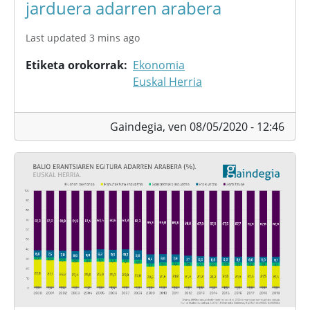
jarduera adarren arabera
Last updated 3 mins ago
Etiketa orokorrak
Ekonomia
Euskal Herria
Gaindegia,
ven 08/05/2020 - 12:46