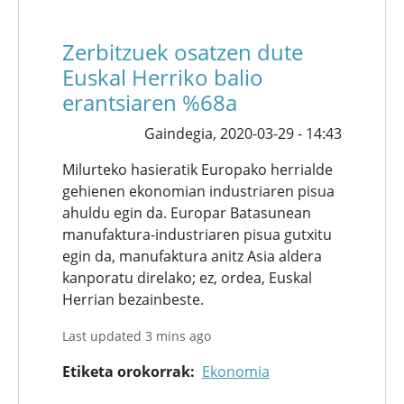
Zerbitzuek osatzen dute
Euskal Herriko balio
erantsiaren %68a
Gaindegia,
2020-03-29 - 14:43
Milurteko hasieratik Europako herrialde
gehienen ekonomian industriaren pisua
ahuldu egin da. Europar Batasunean
manufaktura-industriaren pisua gutxitu
egin da, manufaktura anitz Asia aldera
kanporatu direlako; ez, ordea, Euskal
Herrian bezainbeste.
Last updated 3 mins ago
Etiketa orokorrak
Ekonomia