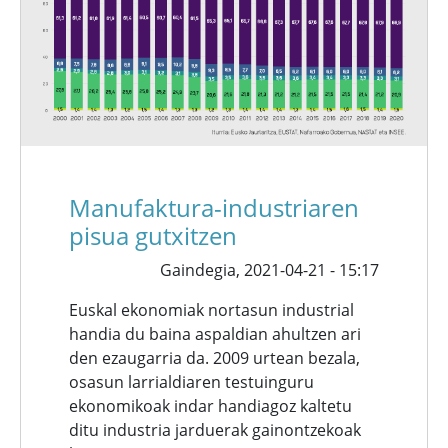
Manufaktura-industriaren
pisua gutxitzen
Gaindegia,
2021-04-21 - 15:17
Euskal ekonomiak nortasun industrial
handia du baina aspaldian ahultzen ari
den ezaugarria da. 2009 urtean bezala,
osasun larrialdiaren testuinguru
ekonomikoak indar handiagoz kaltetu
ditu industria jarduerak gainontzekoak