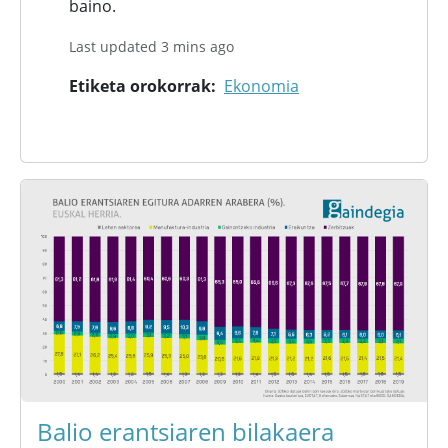
baino.
Last updated 3 mins ago
Etiketa orokorrak
Ekonomia
Balio erantsiaren bilakaera