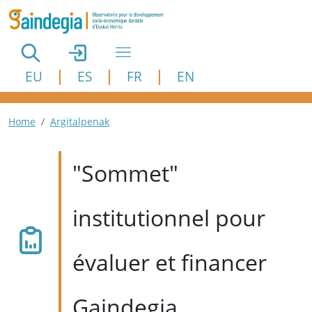
Aller au contenu principal
EU
ES
FR
EN
Fil d'Ariane
Home
Argitalpenak
"Sommet"
institutionnel pour
évaluer et financer
Gaindegia