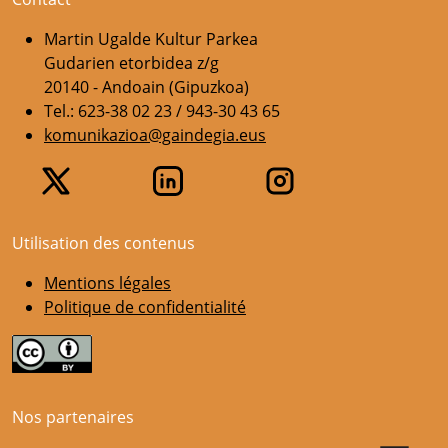
Martin Ugalde Kultur Parkea
Gudarien etorbidea z/g
20140 - Andoain (Gipuzkoa)
Tel.: 623-38 02 23 / 943-30 43 65
komunikazioa@gaindegia.eus
Utilisation des contenus
Mentions légales
Politique de confidentialité
Nos partenaires