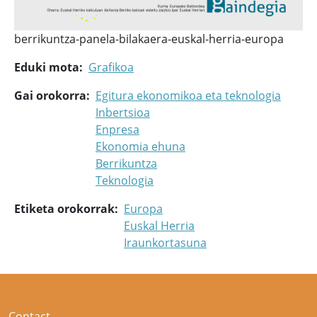
berrikuntza-panela-bilakaera-euskal-herria-europa
Eduki mota
Grafikoa
Gai orokorra
Egitura ekonomikoa eta teknologia
Inbertsioa
Enpresa
Ekonomia ehuna
Berrikuntza
Teknologia
Etiketa orokorrak
Europa
Euskal Herria
Iraunkortasuna
Contact