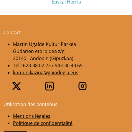
Euskal Herria
Contact
Martin Ugalde Kultur Parkea
Gudarien etorbidea z/g
20140 - Andoain (Gipuzkoa)
Tel.: 623-38 02 23 / 943-30 43 65
komunikazioa@gaindegia.eus
Utilisation des contenus
Mentions légales
Politique de confidentialité