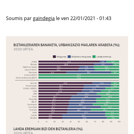
Soumis par
gaindegia
le
ven 22/01/2021 - 01:43