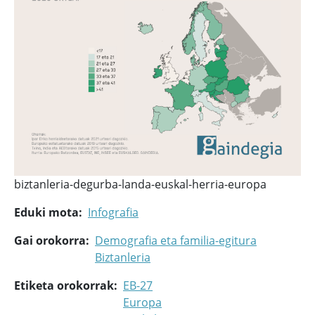
biztanleria-degurba-landa-euskal-herria-europa
Eduki mota
Infografia
Gai orokorra
Demografia eta familia-egitura
Biztanleria
Etiketa orokorrak
EB-27
Europa