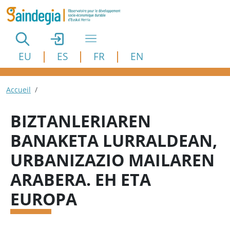
Aller au contenu principal
EU
ES
FR
EN
Fil d'Ariane
Accueil
BIZTANLERIAREN
BANAKETA LURRALDEAN,
URBANIZAZIO MAILAREN
ARABERA. EH ETA
EUROPA