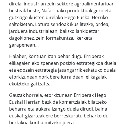
direla, industrian zein sektore agroalimentarioan,
besteak beste, Nafarroako produktuak gero eta
gutxiago ikusten direlako Hego Euskal Herriko
saltokietan. Lotura sendoak ikus litezke, ordea,
jarduera industrialean, balizko lankidetzari
dagokionez, zein formakuntza, ikerketa +
garapenean…
Halaber, kontuan izan behar dugu Erriberak
elikagaien ekoizpenean posizio estrategikoa duela
eta edozein estrategia jasangarrik eskatuko duela
etorkizunean nork bere lurraldean elikagaiak
ekoizteko gai izatea.
Gauzak horrela, etorkizunean Erriberak Hego
Euskal Herrian bazkide komertzialak bilatzeko
beharra eta aukera izango duela dirudi, baina
euskal gizarteak ere berreskuratu beharko du
bertakoa kontsumitzeko joera.