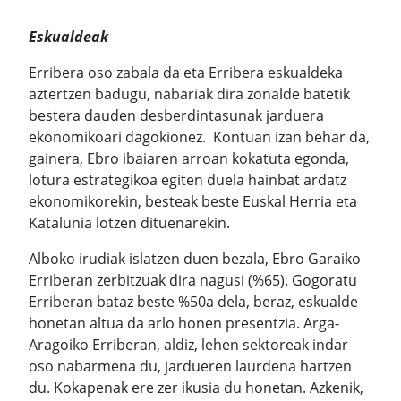
Eskualdeak
Erribera oso zabala da eta Erribera eskualdeka
aztertzen badugu, nabariak dira zonalde batetik
bestera dauden desberdintasunak jarduera
ekonomikoari dagokionez. Kontuan izan behar da,
gainera, Ebro ibaiaren arroan kokatuta egonda,
lotura estrategikoa egiten duela hainbat ardatz
ekonomikorekin, besteak beste Euskal Herria eta
Katalunia lotzen dituenarekin.
Alboko irudiak islatzen duen bezala, Ebro Garaiko
Erriberan zerbitzuak dira nagusi (%65). Gogoratu
Erriberan bataz beste %50a dela, beraz, eskualde
honetan altua da arlo honen presentzia. Arga-
Aragoiko Erriberan, aldiz, lehen sektoreak indar
oso nabarmena du, jardueren laurdena hartzen
du. Kokapenak ere zer ikusia du honetan. Azkenik,