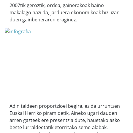
2007tik geroztik, ordea, gainerakoak baino
makalago hazi da, jarduera ekonomikoak bizi izan
duen gainbeheraren eraginez.
Adin taldeen proportzioei begira, ez da urruntzen
Euskal Herriko piramidetik, Aineko ugari dauden
arren gazteek ere presentzia dute, hauetako asko
beste lurraldeetatik etorritako seme-alabak.