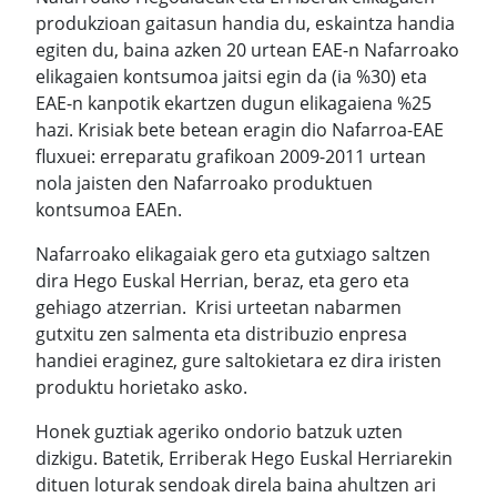
produkzioan gaitasun handia du, eskaintza handia
egiten du, baina azken 20 urtean EAE-n Nafarroako
elikagaien kontsumoa jaitsi egin da (ia %30) eta
EAE-n kanpotik ekartzen dugun elikagaiena %25
hazi. Krisiak bete betean eragin dio Nafarroa-EAE
fluxuei: erreparatu grafikoan 2009-2011 urtean
nola jaisten den Nafarroako produktuen
kontsumoa EAEn.
Nafarroako elikagaiak gero eta gutxiago saltzen
dira Hego Euskal Herrian, beraz, eta gero eta
gehiago atzerrian. Krisi urteetan nabarmen
gutxitu zen salmenta eta distribuzio enpresa
handiei eraginez, gure saltokietara ez dira iristen
produktu horietako asko.
Honek guztiak ageriko ondorio batzuk uzten
dizkigu. Batetik, Erriberak Hego Euskal Herriarekin
dituen loturak sendoak direla baina ahultzen ari