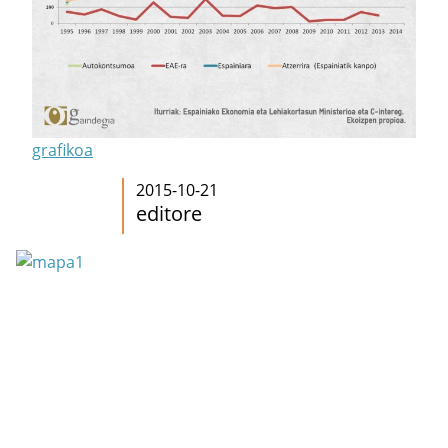
grafikoa
2015-10-21
editore