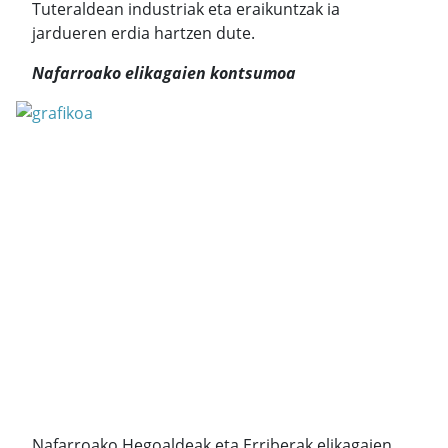
Tuteraldean industriak eta eraikuntzak ia
jardueren erdia hartzen dute.
Nafarroako elikagaien kontsumoa
Nafarroako Hegoaldeak eta Erriberak elikagaien