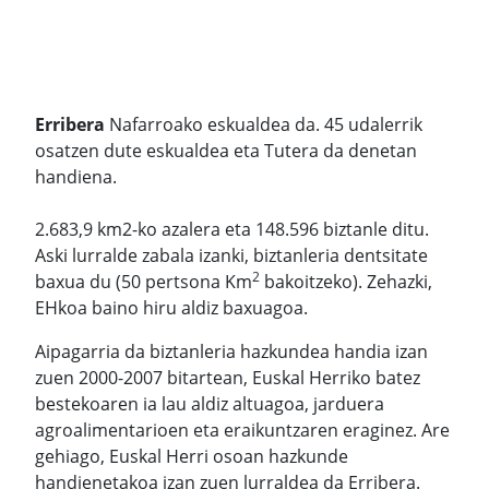
Erribera
Nafarroako eskualdea da. 45 udalerrik
osatzen dute eskualdea eta Tutera da denetan
handiena.
2.683,9 km2-ko azalera eta 148.596 biztanle ditu.
Aski lurralde zabala izanki, biztanleria dentsitate
2
baxua du (50 pertsona Km
bakoitzeko). Zehazki,
EHkoa baino hiru aldiz baxuagoa.
Aipagarria da biztanleria hazkundea handia izan
zuen 2000-2007 bitartean, Euskal Herriko batez
bestekoaren ia lau aldiz altuagoa, jarduera
agroalimentarioen eta eraikuntzaren eraginez. Are
gehiago, Euskal Herri osoan hazkunde
handienetakoa izan zuen lurraldea da Erribera.