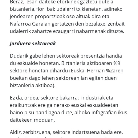
Beraz, esan daiteke etorkinek gaztetu dutela
biztanleria.Hori bai: udalerri txikienetan, adineko
jendearen proportzioak oso altuak dira eta
Nafarroa Garaian gertatzen den bezalaxe, zenbait
udalerrik zahartze ezaugarri nabarmenak dituzte.
Jarduera sektoreak
Dudarik gabe lehen sektoreak presentzia handia
du eskualde honetan. Biztanleria aktiboaren %9
sektore honetan dihardu (Euskal Herrian %2aren
bueltan dago lehen sektorean lan egiten duen
biztanleria aktiboa).
Ez da, ordea, sektore bakarra: industriak eta
eraikuntzak ere gainerako euskal eskualdeetan
baino pisu handiagoa dute, alboko infografian ikus
daitekeen moduan.
Aldiz, zerbitzuena, sektore indartsuena bada ere,