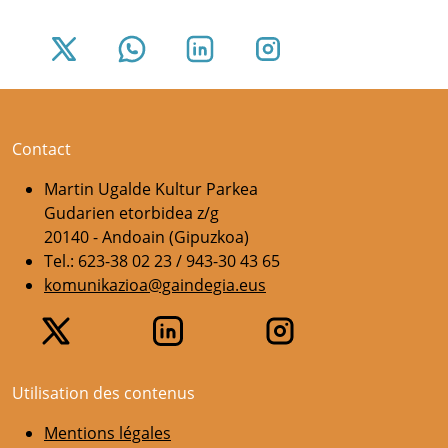
Contact
Martin Ugalde Kultur Parkea
Gudarien etorbidea z/g
20140 - Andoain (Gipuzkoa)
Tel.: 623-38 02 23 / 943-30 43 65
komunikazioa@gaindegia.eus
Utilisation des contenus
Mentions légales