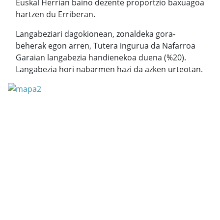
Euskal Herrian baino dezente proportzio baxuagoa
hartzen du Erriberan.
Langabeziari dagokionean, zonaldeka gora-
beherak egon arren, Tutera ingurua da Nafarroa
Garaian langabezia handienekoa duena (%20).
Langabezia hori nabarmen hazi da azken urteotan.