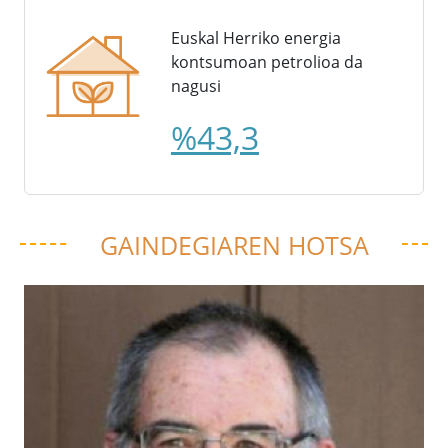
Euskal Herriko energia
kontsumoan petrolioa da
nagusi
%43,3
GAINDEGIAREN HOTSA