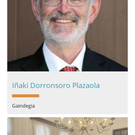
Iñaki Dorronsoro Plazaola
Gaindegia