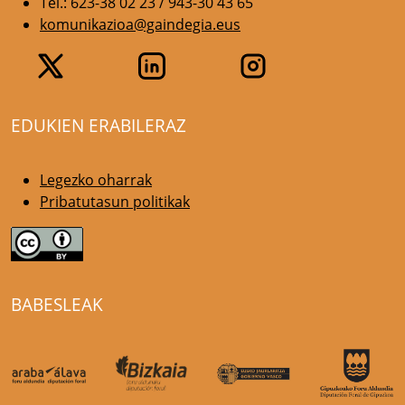
Tel.: 623-38 02 23 / 943-30 43 65
komunikazioa@gaindegia.eus
EDUKIEN ERABILERAZ
Legezko oharrak
Pribatutasun politikak
BABESLEAK