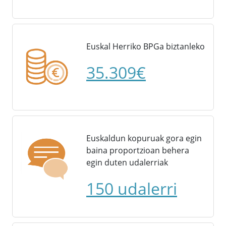
Euskal Herriko BPGa biztanleko
35.309€
Euskaldun kopuruak gora egin
baina proportzioan behera
egin duten udalerriak
150 udalerri