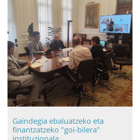
Gaindegia ebaluatzeko eta
finantzatzeko "goi-bilera"
instituzionala