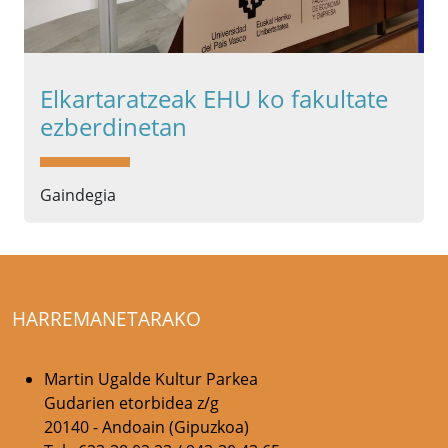
Elkartaratzeak EHU ko fakultate
ezberdinetan
Gaindegia
HARREMANETARAKO
Martin Ugalde Kultur Parkea
Gudarien etorbidea z/g
20140 - Andoain (Gipuzkoa)