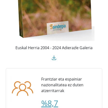
Euskal Herria 2004 - 2024 Adierazle Galeria
Frantziar eta espainiar
nazionalitatea ez duten
atzerritarrak
%8,7