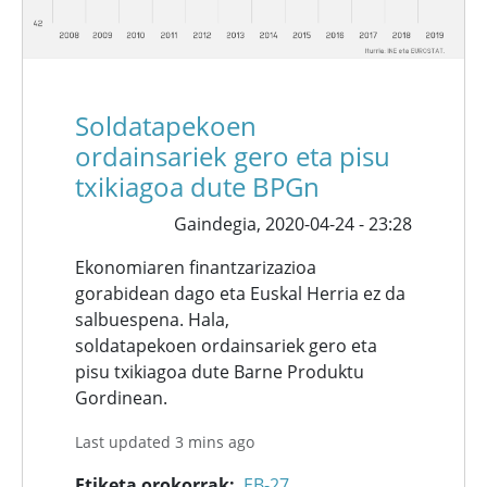
Soldatapekoen
ordainsariek gero eta pisu
txikiagoa dute BPGn
Gaindegia,
2020-04-24 - 23:28
Ekonomiaren finantzarizazioa
gorabidean dago eta Euskal Herria ez da
salbuespena. Hala,
soldatapekoen ordainsariek gero eta
pisu txikiagoa dute Barne Produktu
Gordinean.
Last updated 3 mins ago
Etiketa orokorrak
EB-27