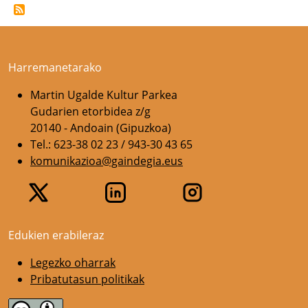
Harremanetarako
Martin Ugalde Kultur Parkea
Gudarien etorbidea z/g
20140 - Andoain (Gipuzkoa)
Tel.: 623-38 02 23 / 943-30 43 65
komunikazioa@gaindegia.eus
Edukien erabileraz
Legezko oharrak
Pribatutasun politikak