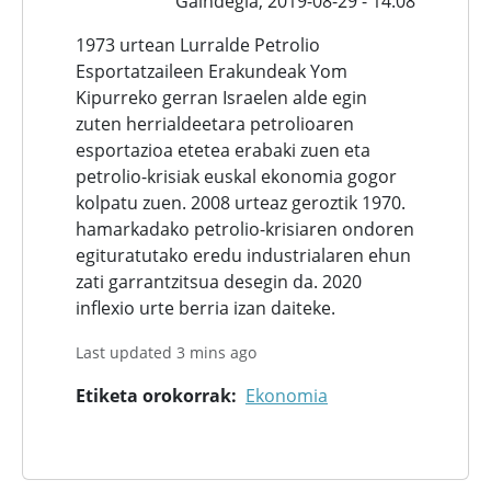
Gaindegia,
2019-08-29 - 14:08
1973 urtean Lurralde Petrolio
Esportatzaileen Erakundeak Yom
Kipurreko gerran Israelen alde egin
zuten herrialdeetara petrolioaren
esportazioa etetea erabaki zuen eta
petrolio-krisiak euskal ekonomia gogor
kolpatu zuen. 2008 urteaz geroztik 1970.
hamarkadako petrolio-krisiaren ondoren
egituratutako eredu industrialaren ehun
zati garrantzitsua desegin da. 2020
inflexio urte berria izan daiteke.
Last updated 3 mins ago
Etiketa orokorrak
Ekonomia