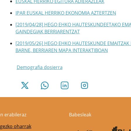
EUSKAL HERRIKO EGITURA ADIERAZLEAK
IPAR EUSKAL HERRIKO EKONOMIA AZTERTZEN
[2019/04/28] HEGO EHKO HAUTESKUNDEETAKO EMA
GAINDEGIAK BERRIARENTZAT
[2019/05/26] HEGO EHKO HAUTESKUNDE EMAITZAK
BARNE, BERRIAREN MAPA INTERAKTIBOAN
Demografia dosierra
n erabileraz
Babesleak
gezko oharrak