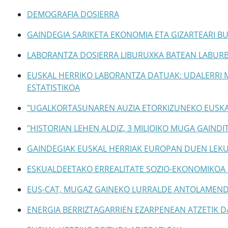
DEMOGRAFIA DOSIERRA
GAINDEGIA SARIKETA EKONOMIA ETA GIZARTEARI 
LABORANTZA DOSIERRA LIBURUXKA BATEAN LABUR
EUSKAL HERRIKO LABORANTZA DATUAK: UDALERRI M
ESTATISTIKOA
"UGALKORTASUNAREN AUZIA ETORKIZUNEKO EUSKA
"HISTORIAN LEHEN ALDIZ, 3 MILIOIKO MUGA GAIND
GAINDEGIAK EUSKAL HERRIAK EUROPAN DUEN LEK
ESKUALDEETAKO ERREALITATE SOZIO-EKONOMIKOA
EUS-CAT, MUGAZ GAINEKO LURRALDE ANTOLAMEND
ENERGIA BERRIZTAGARRIEN EZARPENEAN ATZETIK D