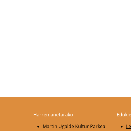
Harremanetarako
Edukie
Martin Ugalde Kultur Parkea
Le