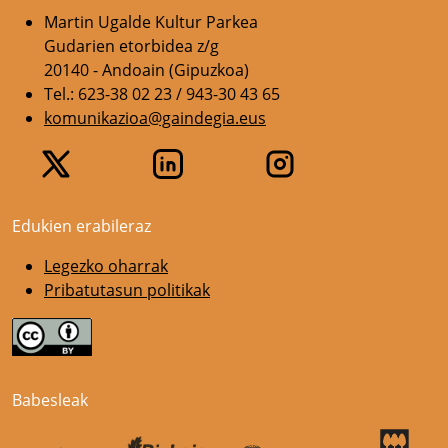
Martin Ugalde Kultur Parkea
Gudarien etorbidea z/g
20140 - Andoain (Gipuzkoa)
Tel.: 623-38 02 23 / 943-30 43 65
komunikazioa@gaindegia.eus
Edukien erabileraz
Legezko oharrak
Pribatutasun politikak
Babesleak