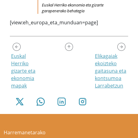
Euskal Herriko ekonomia eta gizarte
garapenerako behategia
[view:eh_europa_eta_munduan=page]
Euskal
Elikagaiak
Herriko
ekoizteko
gizarte eta
gaitasuna eta
ekonomia
kontsumoa
mapak
Larrabetzun
Harremanetarako