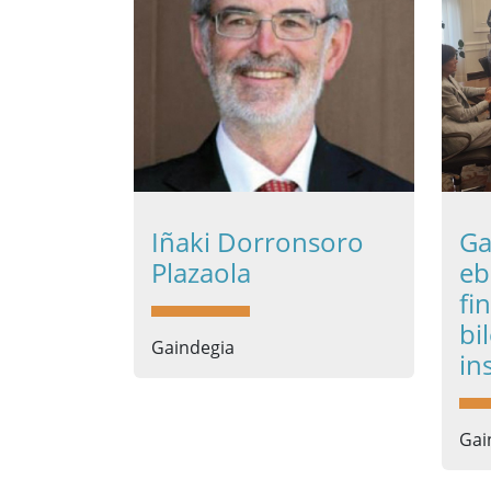
Iñaki Dorronsoro
Ga
Plazaola
eb
fi
bi
Gaindegia
in
Gai