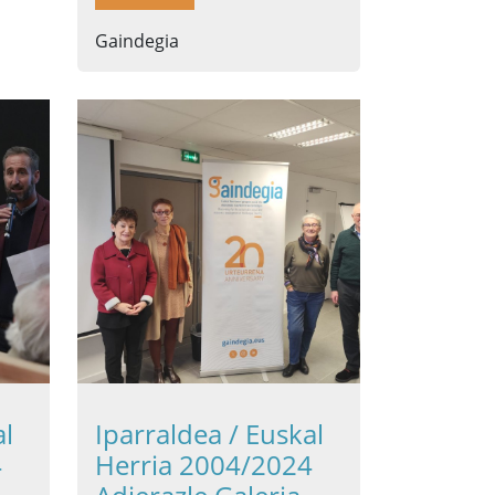
Gaindegia
al
Iparraldea / Euskal
4
Herria 2004/2024