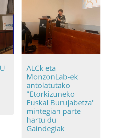
HU
ALCk eta
MonzonLab-ek
antolatutako
"Etorkizuneko
Euskal Burujabetza"
mintegian parte
hartu du
Gaindegiak