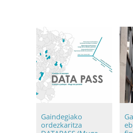
Gaindegiako
Ga
ordezkaritza
eb