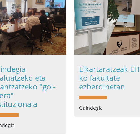
indegia
Elkartaratzeak E
aluatzeko eta
ko fakultate
nantzatzeko "goi-
ezberdinetan
lera"
stituzionala
Gaindegia
ndegia