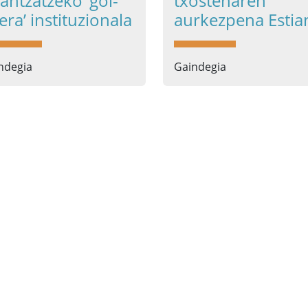
nantzatzeko ‘goi-
txostenaren
lera’ instituzionala
aurkezpena Estia
ndegia
Gaindegia