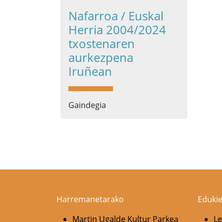
Nafarroa / Euskal
Herria 2004/2024
txostenaren
aurkezpena
Iruñean
Gaindegia
Pagination
Harremanetarako
Edukie
Martin Ugalde Kultur Parkea
Le