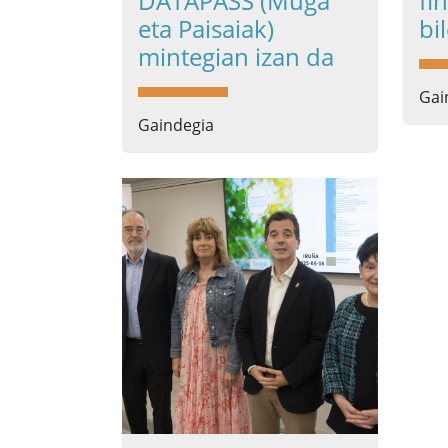
DATAPASS (Muga
fi
eta Paisaiak)
bi
mintegian izan da
Gai
Gaindegia