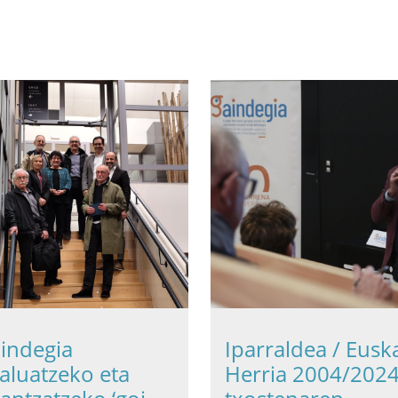
indegia
Iparraldea / Eusk
aluatzeko eta
Herria 2004/202