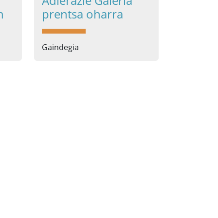
Adierazle Galeria
n
prentsa oharra
Gaindegia