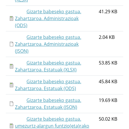
Gizarte babeseko gastua.
41.29 KB
Zahartzaroa. Administrazioak
(ODS)
Gizarte babeseko gastua.
2.04 KB
Zahartzaroa. Administrazioak
(JSON)
Gizarte babeseko gastua.
53.85 KB
Zahartzaroa. Estatuak (XLSX)
Gizarte babeseko gastua.
45.84 KB
Zahartzaroa. Estatuak (ODS)
Gizarte babeseko gastua.
19.69 KB
Zahartzaroa. Estatuak (JSON)
Gizarte babeseko gastua.
50.02 KB
umezurtz-alargun funtzio(eta)rako