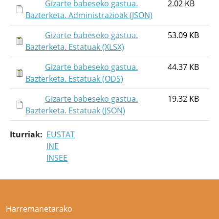
Gizarte babeseko gastua.
2.02 KB
Bazterketa. Administrazioak (JSON)
Gizarte babeseko gastua.
53.09 KB
Bazterketa. Estatuak (XLSX)
Gizarte babeseko gastua.
44.37 KB
Bazterketa. Estatuak (ODS)
Gizarte babeseko gastua.
19.32 KB
Bazterketa. Estatuak (JSON)
Iturriak
EUSTAT
INE
INSEE
Harremanetarako