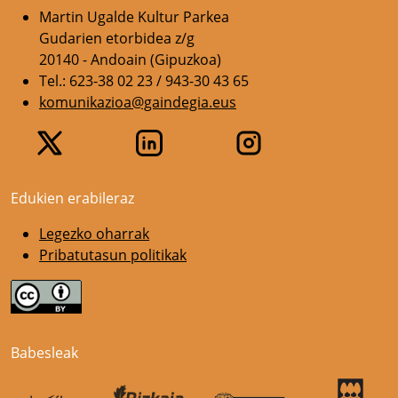
Martin Ugalde Kultur Parkea
Gudarien etorbidea z/g
20140 - Andoain (Gipuzkoa)
Tel.: 623-38 02 23 / 943-30 43 65
komunikazioa@gaindegia.eus
Edukien erabileraz
Legezko oharrak
Pribatutasun politikak
Babesleak