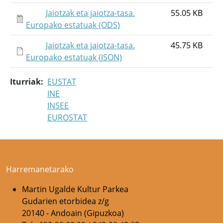
Jaiotzak eta jaiotza-tasa.
55.05 KB
Europako estatuak (ODS)
Jaiotzak eta jaiotza-tasa.
45.75 KB
Europako estatuak (JSON)
Iturriak
EUSTAT
INE
INSEE
EUROSTAT
Harremanetarako
Martin Ugalde Kultur Parkea
Gudarien etorbidea z/g
20140 - Andoain (Gipuzkoa)