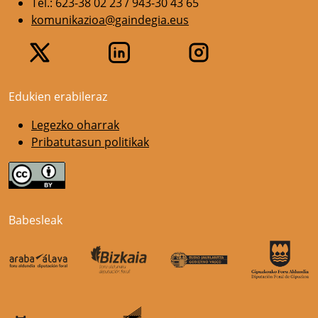
Tel.: 623-38 02 23 / 943-30 43 65
komunikazioa@gaindegia.eus
Edukien erabileraz
Legezko oharrak
Pribatutasun politikak
Babesleak