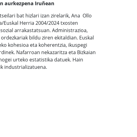
n aurkezpena Iruñean
lari bat hizlari izan zirelarik, Ana Ollo
a/Euskal Herria 2004/2024 txosten
 sozial arrakastatsuan. Administrazioa,
ordezkariak bildu ziren ekitaldian. Euskal
ko kohesioa eta koherentzia, ikuspegi
rdinek. Nafarroan nekazaritza eta Bizkaian
hogei urteko estatistika datuek. Hain
k industrializatuena.