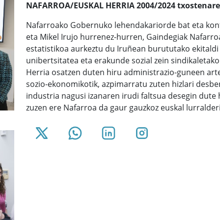
NAFARROA/EUSKAL HERRIA 2004/2024 txostenare
Nafarroako Gobernuko lehendakariorde bat eta kontsei
eta Mikel Irujo hurrenez-hurren, Gaindegiak Nafarro
estatistikoa aurkeztu du Iruñean burututako ekitaldi
unibertsitatea eta erakunde sozial zein sindikaletako 
Herria osatzen duten hiru administrazio-guneen arte
sozio-ekonomikotik, azpimarratu zuten hizlari desbe
industria nagusi izanaren irudi faltsua desegin dute 
zuzen ere Nafarroa da gaur gauzkoz euskal lurralderi